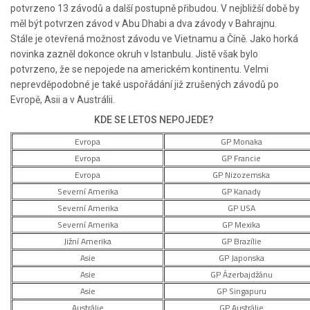
potvrzeno 13 závodů a další postupně přibudou. V nejbližší době by
měl být potvrzen závod v Abu Dhabi a dva závody v Bahrajnu.
Stále je otevřená možnost závodu ve Vietnamu a Číně. Jako horká
novinka zazněl dokonce okruh v Istanbulu. Jistě však bylo
potvrzeno, že se nepojede na americkém kontinentu. Velmi
neprevděpodobné je také uspořádání již zrušených závodů po
Evropě, Asii a v Austrálii.
KDE SE LETOS NEPOJEDE?
Evropa
GP Monaka
Evropa
GP Francie
Evropa
GP Nizozemska
Severní Amerika
GP Kanady
Severní Amerika
GP USA
Severní Amerika
GP Mexika
Jižní Amerika
GP Brazílie
Asie
GP Japonska
Asie
GP Ázerbajdžánu
Asie
GP Singapuru
Austrálie
GP Austrálie