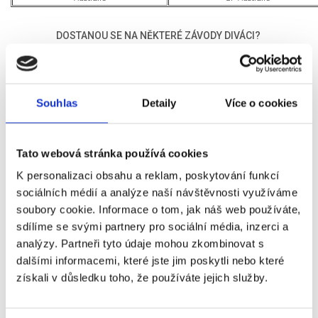
DOSTANOU SE NA NĚKTERÉ ZÁVODY DIVÁCI?
V tuto chvíli nadále nezbývá než čekat. Jisté je, že minimálně
do Velké ceny Itálie v Monze se diváci na závody nepodívají. Pokud
bude možnost uskutečnit na některý ze závodů zájezd, můžeme
Souhlas
Detaily
Více o cookies
zaručit, že budeme vyvíjet maximální úsilí pro uskutečnění
zájezdu. Pokud se to však v letošním roce nepovede, v naší
nabídce již můžete nalézt několik možných zájezdů pro příští
ročník. Tuto nabídku budeme postupně nadále rozšiřovat. Aktuální
Tato webová stránka používá cookies
nabídka zájezdů na F1
K personalizaci obsahu a reklam, poskytování funkcí
-
https://www.czechsporttravel.cz/zajezdy-na-formule-1.html
sociálních médií a analýze naší návštěvnosti využíváme
soubory cookie. Informace o tom, jak náš web používáte,
sdílíme se svými partnery pro sociální média, inzerci a
Hodnocení článku
analýzy. Partneři tyto údaje mohou zkombinovat s
dalšími informacemi, které jste jim poskytli nebo které
2
získali v důsledku toho, že používáte jejich služby.
Čtěte také: