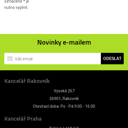
označené
*
je
nutno vyplnit.
Novinky e-mailem
ODESLAT
Kancelář Rakovník
Vysoká 267
26901, Rakovník
Otevírací doba: Po - Pá 9:00 - 16:00
Kancelář Praha