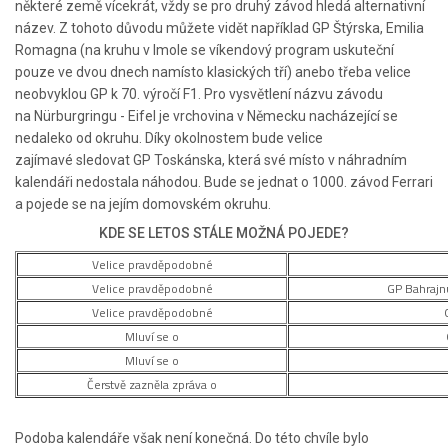
některé země vícekrát, vždy se pro druhý závod hledá alternativní
název. Z tohoto důvodu můžete vidět například GP Štýrska, Emilia
Romagna (na kruhu v Imole se víkendový program uskuteční
pouze ve dvou dnech namísto klasických tří) anebo třeba velice
neobvyklou GP k 70. výročí F1. Pro vysvětlení názvu závodu
na Nürburgringu - Eifel je vrchovina v Německu nacházející se
nedaleko od okruhu. Díky okolnostem bude velice
zajímavé sledovat GP Toskánska, která své místo v náhradním
kalendáři nedostala náhodou. Bude se jednat o 1000. závod Ferrari
a pojede se na jejím domovském okruhu.
KDE SE LETOS STÁLE MOŽNÁ POJEDE?
Velice pravděpodobné
Velice pravděpodobné
GP Bahrajn
Velice pravděpodobné
Mluví se o
Mluví se o
Čerstvě zazněla zpráva o
Podoba kalendáře však není konečná. Do této chvíle bylo