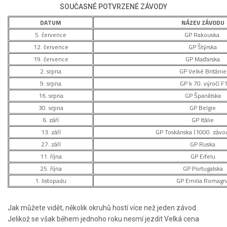
SOUČASNÉ POTVRZENÉ ZÁVODY
DATUM
NÁZEV ZÁVODU
5. července
GP Rakouska
12. července
GP Štýrska
19. července
GP Maďarska
2. srpna
GP Velké Británie
9. srpna
GP k 70. výročí F
16. srpna
GP Španělska
30. srpna
GP Belgie
6. září
GP Itálie
13. září
GP Toskánska (1000. závod
27. září
GP Ruska
11. října
GP Eifelu
25. října
GP Portugalska
1. listopadu
GP Emilia Romagn
Jak můžete vidět, několik okruhů hostí více než jeden závod.
Jelikož se však během jednoho roku nesmí jezdit Velká cena