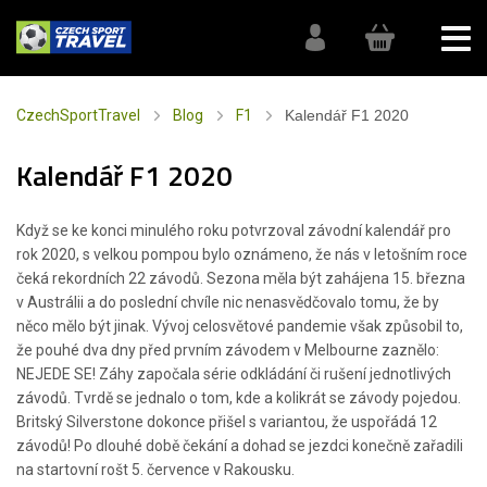
CzechSportTravel
Blog
F1
Kalendář F1 2020
Kalendář F1 2020
Když se ke konci minulého roku potvrzoval závodní kalendář pro
rok 2020, s velkou pompou bylo oznámeno, že nás v letošním roce
čeká rekordních 22 závodů. Sezona měla být zahájena 15. března
v Austrálii a do poslední chvíle nic nenasvědčovalo tomu, že by
něco mělo být jinak. Vývoj celosvětové pandemie však způsobil to,
že pouhé dva dny před prvním závodem v Melbourne zaznělo:
NEJEDE SE! Záhy započala série odkládání či rušení jednotlivých
závodů. Tvrdě se jednalo o tom, kde a kolikrát se závody pojedou.
Britský Silverstone dokonce přišel s variantou, že uspořádá 12
závodů! Po dlouhé době čekání a dohad se jezdci konečně zařadili
na startovní rošt 5. července v Rakousku.