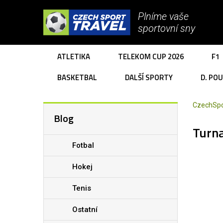
Plníme vaše
sportovní sny
ATLETIKA
TELEKOM CUP 2026
F1
BASKETBAL
DALŠÍ SPORTY
D. PO
CzechSpo
Blog
Turna
Fotbal
Hokej
Tenis
Ostatní