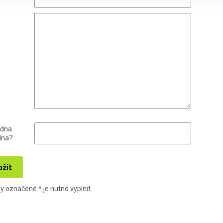
edna
dna?
ožit
ky označené
*
je nutno vyplnit.