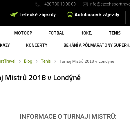
+420 730 10 00 00
info@czechsporttrave
Letecké zájezdy
Autobusové zájezdy
MOTOGP
FOTBAL
HOKEJ
TENIS
UKAZY
KONCERTY
BĚHÁNÍ A PŮLMARATONY SUPERH
rtTravel
Blog
Tenis
Turnaj Mistrů 2018 v Londýně
j Mistrů 2018 v Londýně
INFORMACE O TURNAJI MISTRŮ: