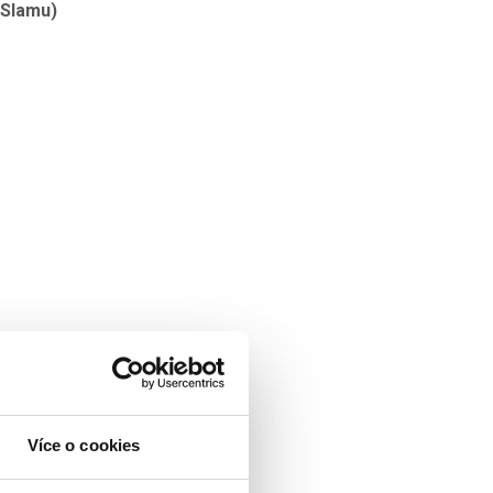
 Slamu)
tenisové sezony 2018.
ezdů již od 9 990 Kč!
Více o cookies