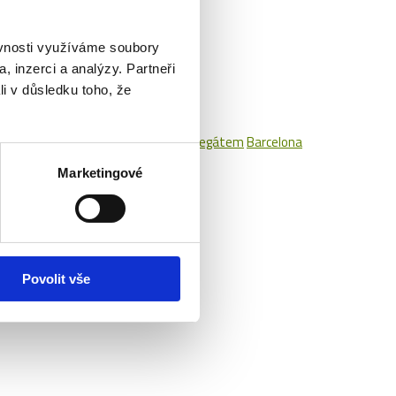
ěvnosti využíváme soubory
, inzerci a analýzy. Partneři
li v důsledku toho, že
íny
Monte Carlo Rolex Masters s delegátem
Barcelona
em
Marketingové
Povolit vše