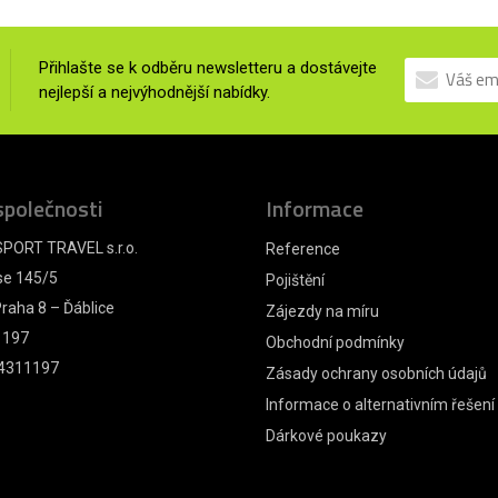
Přihlašte se k odběru newsletteru a dostávejte
nejlepší a nejvýhodnější nabídky.
společnosti
Informace
PORT TRAVEL s.r.o.
Reference
se 145/5
Pojištění
raha 8 – Ďáblice
Zájezdy na míru
1197
Obchodní podmínky
4311197
Zásady ochrany osobních údajů
Informace o alternativním řešení
Dárkové poukazy