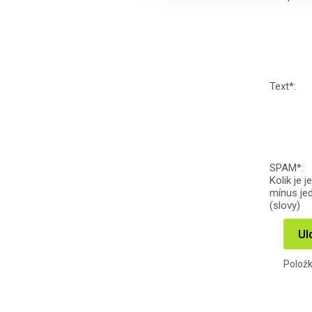
Text
*
:
SPAM
*
:
Kolik je j
mínus je
(slovy)
Ul
Polož