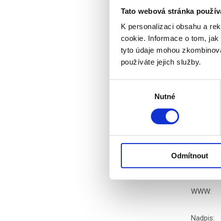
Hodnoc
Tato webová stránka použív
K personalizaci obsahu a re
cookie. Informace o tom, jak
tyto údaje mohou zkombinovat
Čtěte t
používáte jejich služby.
Laver Cup
Výběr
Open 2025
Nutné
souhlasu
Diskuz
Jméno
*
:
Odmítnout
Email
*
:
WWW:
Nadpis: