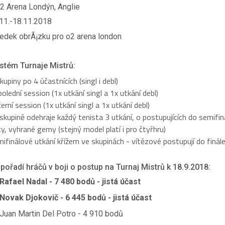
2 Arena Londýn, Anglie
11.-18.11.2018
stém Turnaje Mistrů:
kupiny po 4 účastnících (singl i debl)
olední session (1x utkání singl a 1x utkání debl)
erní session (1x utkání singl a 1x utkání debl)
skupině odehraje každý tenista 3 utkání, o postupujících do semifi
y, vyhrané gemy (stejný model platí i pro čtyřhru)
ifinálové utkání křížem ve skupinách - vítězové postupují do finál
 pořadí hráčů v boji o postup na Turnaj Mistrů k 18.9.2018:
Rafael Nadal - 7 480 bodů - jistá účast
Novak Djokovič - 6 445 bodů - jistá účast
Juan Martin Del Potro - 4 910 bodů