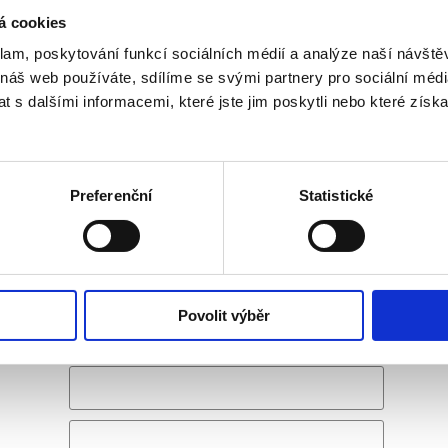
ení článku
á cookies
klam, poskytování funkcí sociálních médií a analýze naší návšt
1
 náš web používáte, sdílíme se svými partnery pro sociální média
 s dalšími informacemi, které jste jim poskytli nebo které získa
aké:
 2019 termín, hráči, program
FED CUP 2020 - zájezdy, vstupenky, term
 - program, termín, hráči
Monte Carlo Rolex Masters 2022 s delegát
Preferenční
Statistické
e
Povolit výběr