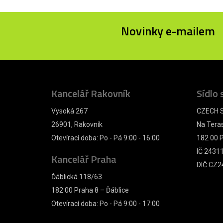
Novinky e-mailem
Kancelář Rakovník
Sídlo 
Vysoká 267
CZECH S
26901, Rakovník
Na Tera
Otevírací doba: Po - Pá 9:00 - 16:00
182 00 P
IČ 2431
Kancelář Praha
DIČ CZ2
Ďáblická 118/63
182 00 Praha 8 – Ďáblice
Otevírací doba: Po - Pá 9:00 - 17:00