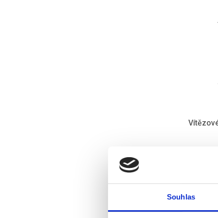
Vítězové
Na turna
Poleťte 
https://
Souhlas