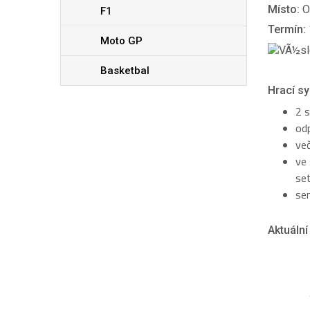
Místo:
O
F1
Termín:
Moto GP
Basketbal
Hrací sy
2 s
odp
več
ve 
set
sem
Aktuální