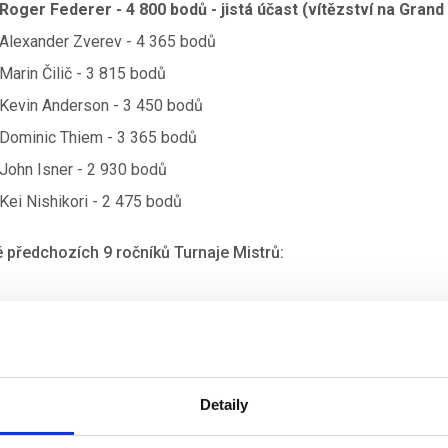
Roger Federer - 4 800 bodů - jistá účast (vítězství na Grand
Alexander Zverev - 4 365 bodů
Marin Čilič - 3 815 bodů
Kevin Anderson - 3 450 bodů
Dominic Thiem - 3 365 bodů
John Isner - 2 930 bodů
Kei Nishikori - 2 475 bodů
 předchozích 9 ročníků Turnaje Mistrů:
j postoupí nejlepších 8 singlistů a 8 nejlepších deblových párů 
s námi na akci, kde uvidíte nejlepší tenisty tohoto roku! Ceny záj
www.czechsporttravel.cz/zajezdy-na-turnaj-mistru-2018.html
Detaily