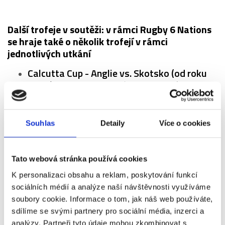
Další trofeje v soutěži: v rámci Rugby 6 Nations
se hraje také o několik trofejí v rámci
jednotlivých utkání
Calcutta Cup - Anglie vs. Skotsko (od roku
1879) - trofej vyrobená z roztavených
indických rupií a darovaná Kalkatským
klubem
Souhlas
Detaily
Více o cookies
Millennium Trophy - Anglie vs. Irsko (od roku
1988) - trofej vyrobena na oslavu svátku
"Dublinského Millenia"
Tato webová stránka používá cookies
Centenary Quaich - Irsko vs. Skotsko (od
K personalizaci obsahu a reklam, poskytování funkcí
roku 1989)
sociálních médií a analýze naší návštěvnosti využíváme
soubory cookie. Informace o tom, jak náš web používáte,
Giuseppe Garibaldi Trophy - Itálie vs. Francie
sdílíme se svými partnery pro sociální média, inzerci a
(od roku 2007) - trofej vyrobená k
analýzy. Partneři tyto údaje mohou zkombinovat s