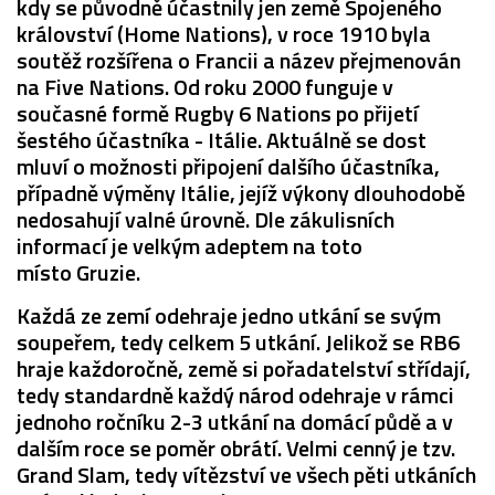
kdy se původně účastnily jen země Spojeného
království (Home Nations), v roce 1910 byla
soutěž rozšířena o Francii a název přejmenován
na Five Nations. Od roku 2000 funguje v
současné formě Rugby 6 Nations po přijetí
šestého účastníka - Itálie. Aktuálně se dost
mluví o možnosti připojení dalšího účastníka,
případně výměny Itálie, jejíž výkony dlouhodobě
nedosahují valné úrovně. Dle zákulisních
informací je velkým adeptem na toto
místo Gruzie.
Každá ze zemí odehraje jedno utkání se svým
soupeřem, tedy celkem 5 utkání. Jelikož se RB6
hraje každoročně, země si pořadatelství střídají,
tedy standardně každý národ odehraje v rámci
jednoho ročníku 2-3 utkání na domácí půdě a v
dalším roce se poměr obrátí. Velmi cenný je tzv.
Grand Slam, tedy vítězství ve všech pěti utkáních