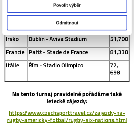
Stadium
Povolit výběr
Wales
Cardiff - Millennium Stadium
74,
Odmítnout
500
Irsko
Dublin - Aviva Stadium
51,700
Francie
Paříž - Stade de France
81,338
Itálie
Řím - Stadio Olimpico
72,
698
Na tento turnaj pravidelně pořádáme také
letecké zájezdy:
https://www.czechsporttravel.cz/zajezdy-na-
rugby-americky-fotbal/rugby-six-nations.html