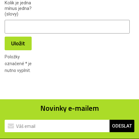
Kolik je jedna
mínus jedna?
(slovy)
Uložit
Položky
označené
*
je
nutno vyplnit.
Novinky e-mailem
ODESLAT