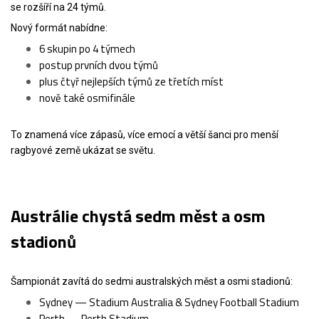
se rozšíří na 24 týmů.
Nový formát nabídne:
6 skupin po 4 týmech
postup prvních dvou týmů
plus čtyř nejlepších týmů ze třetích míst
nově také osmifinále
To znamená více zápasů, více emocí a větší šanci pro menší
ragbyové země ukázat se světu.
Austrálie chystá sedm měst a osm
stadionů
Šampionát zavítá do sedmi australských měst a osmi stadionů:
Sydney — Stadium Australia & Sydney Football Stadium
Perth — Perth Stadium