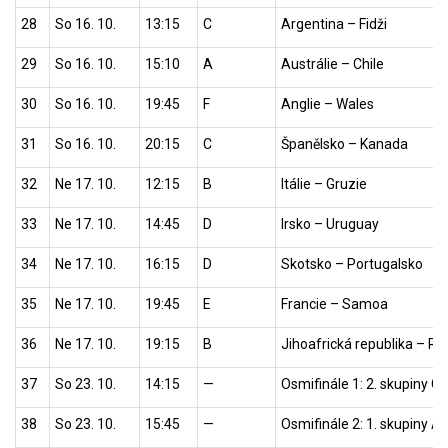
28
So 16. 10.
13:15
C
Argentina – Fidži
29
So 16. 10.
15:10
A
Austrálie – Chile
30
So 16. 10.
19:45
F
Anglie – Wales
31
So 16. 10.
20:15
C
Španělsko – Kanada
32
Ne 17. 10.
12:15
B
Itálie – Gruzie
33
Ne 17. 10.
14:45
D
Irsko – Uruguay
34
Ne 17. 10.
16:15
D
Skotsko – Portugalsko
35
Ne 17. 10.
19:45
E
Francie – Samoa
36
Ne 17. 10.
19:15
B
Jihoafrická republika – 
37
So 23. 10.
14:15
—
Osmifinále 1: 2. skupiny C 
38
So 23. 10.
15:45
—
Osmifinále 2: 1. skupiny A 