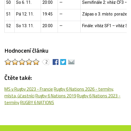
50
So 6. 11.
20:00
—
Semifinále 2: vítěz ČF3 – v
51
Pá 12. 11.
19:45
—
Zápas o 3. místo: poražen
52
So 13. 11.
20:00
—
Finále: vítěz SF1 – vítěz SF
Hodnocení článku
2
Čtěte také:
MS v Rugby 2023 - Francie
Rugby 6 Nations 2026 - termíny,
místa, účastníci
Rugby 6 Nations 2019
Rugby 6 Nations 2023 -
termíny
RUGBY 6 NATIONS