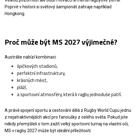
Velkou pozornost ale budí i nováčci a menší ragbyové země.
Poprvé v historii si světový šampionát zahraje například
Hongkong.
Proč může být MS 2027 výjimečné?
Austrálie nabízí kombinaci:
špičkových stadionů,
perfektní infrastruktury,
krásných měst,
pláží,
a sportovní atmosféry, která k ragby jednoduše patří.
A právě spojení sportu a cestování dělá z Rugby World Cupu jednu
z nejatraktivnějších akcí pro fanoušky z celého světa. Pokud jste
někdy přemýšleli o tom zažít velký sportovní turnaj na vlastní oči,
MS v ragby 2027 může být ideální příležitostí.