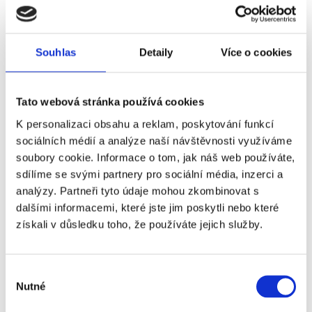
Skupina B
: Jihoafrická republika, Itálie, Gruzie, Rumunsko
Skupina C
: Argentina, Fidži, Španělsko, Kanada
Skupina D
: Irsko, Skotsko, Uruguay, Portugalsko
Souhlas
Detaily
Více o cookies
Skupina E
: Francie, Japonsko, USA, Samoa
Skupina F
: Anglie, Wales, Tonga, Zimbabwe
Tato webová stránka používá cookies
K personalizaci obsahu a reklam, poskytování funkcí
Kompletní rozlosová
sociálních médií a analýze naší návštěvnosti využíváme
soubory cookie. Informace o tom, jak náš web používáte,
Č.
Datum
Čas
Skupina
Zápas
sdílíme se svými partnery pro sociální média, inzerci a
analýzy. Partneři tyto údaje mohou zkombinovat s
1
Pá 1. 10.
18:45
A
Austrálie – Hongkong
dalšími informacemi, které jste jim poskytli nebo které
získali v důsledku toho, že používáte jejich služby.
2
So 2. 10.
12:15
F
Wales – Zimbabwe
3
So 2. 10.
13:15
A
Nový Zéland – Chile
Výběr
4
So 2. 10.
17:45
E
Francie – USA
Nutné
souhlasu