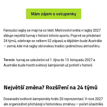
Mám zájem o vstupenky
Fanoušci ragby se mají na co těšit. Mistrovství světa v ragby 2027
slibuje největší turnaj v historii tohoto sportu. Poprvé se představí
24 týmů, odehraje se celkem 52 zápasů a dějištěm bude Austrálie
— země, kde má ragby obrovskou tradici i jedinečnou atmosféru.
Termín:
turnaj se uskuteční od 1. října do 13. listopadu 2027 a
Austrálie bude hostit světový šampionát už potřetí v historii.
Největší změna? Rozšíření na 24 týmů
Dosavadní světové šampionáty hrálo 20 reprezentací. V roce 2027
ale organizátoři přicházejí s historickou změnou — počet účastníků