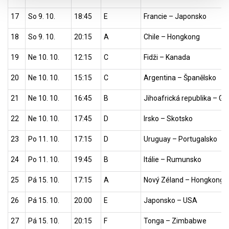
17
So 9. 10.
18:45
E
Francie – Japonsko
18
So 9. 10.
20:15
A
Chile – Hongkong
19
Ne 10. 10.
12:15
C
Fidži – Kanada
20
Ne 10. 10.
15:15
C
Argentina – Španělsko
21
Ne 10. 10.
16:45
B
Jihoafrická republika – Gr
22
Ne 10. 10.
17:45
D
Irsko – Skotsko
23
Po 11. 10.
17:15
D
Uruguay – Portugalsko
24
Po 11. 10.
19:45
B
Itálie – Rumunsko
25
Pá 15. 10.
17:15
A
Nový Zéland – Hongkong
26
Pá 15. 10.
20:00
E
Japonsko – USA
27
Pá 15. 10.
20:15
F
Tonga – Zimbabwe