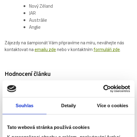
Nový Zéland
JAR
Austrálie
Anglie
Zájezdy na šampionát Vám připravíme na míru, neváhejte nás
kontaktovat na
emailu zde
nebo v kontaktním
formuláři zde
.
Hodnocení článku
2
Čtěte také:
Souhlas
Detaily
Více o cookies
Rozpis závodů Biatlonu v sezoně 2017/2018
MS Rugby 2023 ve
Francie - termíny, rozpis zápasů, stadiony
RUGBY 6 NATIONS
Rugby 6 Nations 2023 - termíny
Rugby Autumn Internationals
Tato webová stránka používá cookies
2025 - zápasy, termíny
K personalizaci obsahu a reklam, poskytování funkcí