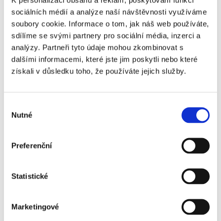
sociálních médií a analýze naší návštěvnosti využíváme
Diskuze
soubory cookie. Informace o tom, jak náš web používáte,
sdílíme se svými partnery pro sociální média, inzerci a
Jméno
*
:
analýzy. Partneři tyto údaje mohou zkombinovat s
dalšími informacemi, které jste jim poskytli nebo které
získali v důsledku toho, že používáte jejich služby.
Email
*
:
Výběr
Nutné
souhlasu
WWW:
Preferenční
Nadpis:
Statistické
Text
*
:
Marketingové