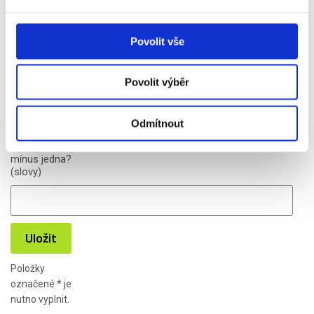
Povolit vše
Povolit výběr
Odmítnout
SPAM
*
:
Kolik je jedna
mínus jedna?
(slovy)
Uložit
Položky
označené
*
je
nutno vyplnit.