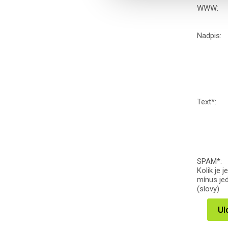
WWW:
Nadpis:
Text
*
:
SPAM
*
:
Kolik je j
mínus je
(slovy)
Ul