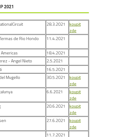
P 2021
ationalCircuit
28.3.2021
koupit
zde
Termas de Rio Hondo
11.4.2021
he Americas
18.4.2021
Jerez - Angel Nieto
2.5.2021
ti
16.5.2021
el Mugello
30.5.2021
koupit
zde
atalunya
6.6.2021
koupit
zde
g
20.6.2021
koupit
zde
ssen
27.6.2021
koupit
zde
11.7.2021