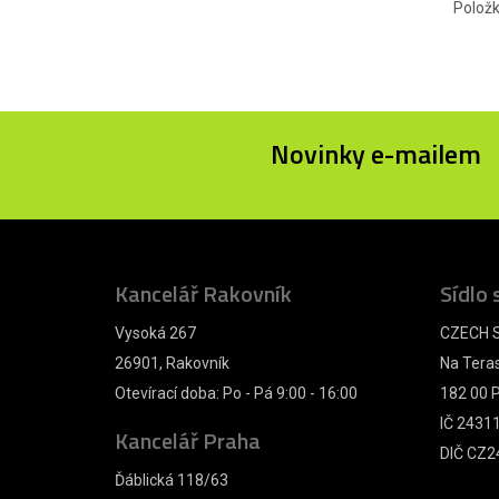
Polož
Novinky e-mailem
Kancelář Rakovník
Sídlo 
Vysoká 267
CZECH S
26901, Rakovník
Na Tera
Otevírací doba: Po - Pá 9:00 - 16:00
182 00 P
IČ 2431
Kancelář Praha
DIČ CZ2
Ďáblická 118/63