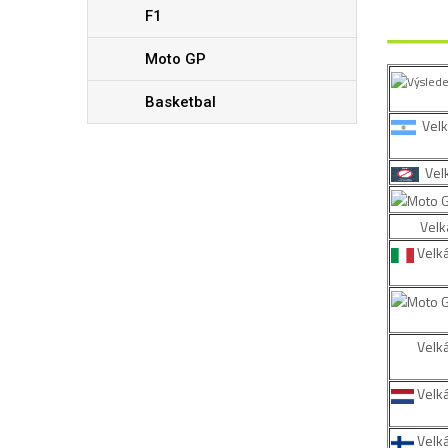
F1
Moto GP
Basketbal
Velk
Velk
Velká
Velká
Velk
Velk
Velká