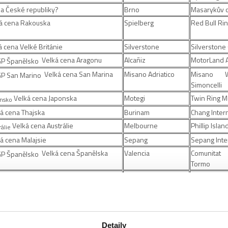
na České republiky?
Brno
Masarykův 
á cena Rakouska
Spielberg
Red Bull Ri
 cena Velké Británie
Silverstone
Silverstone 
Velká cena Aragonu
Alcañiz
MotorLand 
Velká cena San Marina
Misano Adriatico
Misano W
Simoncelli
Velká cena Japonska
Motegi
Twin Ring M
á cena Thajska
Burinam
Chang Intern
Velká cena Austrálie
Melbourne
Phillip Islan
á cena Malajsie
Sepang
Sepang Inter
Velká cena Španělska
Valencia
Comunitat
Tormo
Í VARIANTY
 cena Portugalska
Algarve
Algarve Inter
á cena Ruska
Petrohrad
Igora Drive C
Velká cena
Mandalika
Mandalika Ci
Detaily