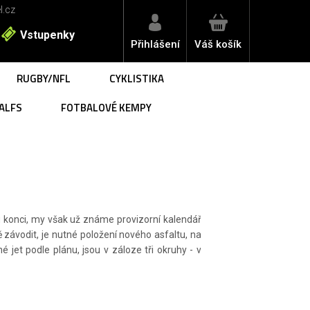
l.cz
Vstupenky
Přihlášení
Váš košík
RUGBY/NFL
CYKLISTIKA
ALFS
FOTBALOVÉ KEMPY
konci, my však už známe provizorní kalendář
 závodit, je nutné položení nového asfaltu, na
jet podle plánu, jsou v záloze tři okruhy - v