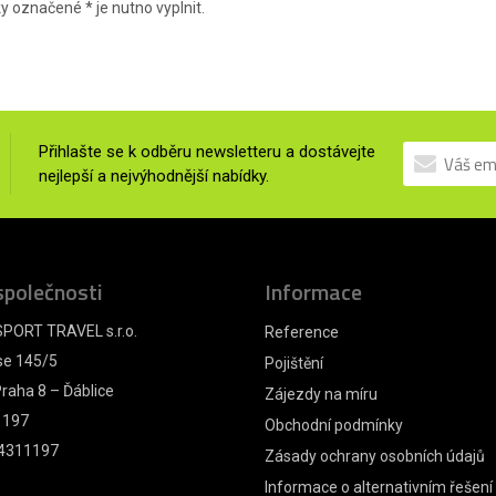
ky označené
*
je nutno vyplnit.
Přihlašte se k odběru newsletteru a dostávejte
nejlepší a nejvýhodnější nabídky.
společnosti
Informace
PORT TRAVEL s.r.o.
Reference
se 145/5
Pojištění
raha 8 – Ďáblice
Zájezdy na míru
1197
Obchodní podmínky
4311197
Zásady ochrany osobních údajů
Informace o alternativním řešení