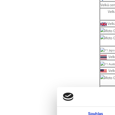
Velká ce
Velk
Velká
Velk
Velk
NÁHRADN
Velká
Velk
Souhlas