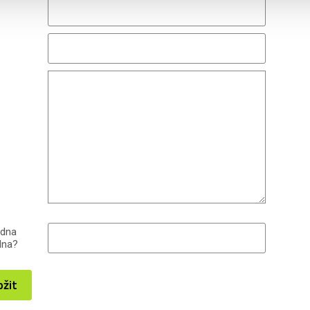
edna
dna?
ožit