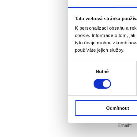
Indonési
Tato webová stránka použív
K personalizaci obsahu a re
Hodnoc
cookie. Informace o tom, jak
tyto údaje mohou zkombinovat
používáte jejich služby.
Čtěte t
Výběr
Velká ce
Nutné
souhlasu
Vegas, Ka
Diskuz
Odmítnout
Jméno
*
:
Email
*
: