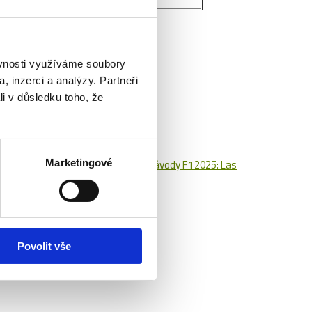
ěvnosti využíváme soubory
, inzerci a analýzy. Partneři
li v důsledku toho, že
ovém Městě na Moravě
Poslední tři závody F1 2025: Las
Marketingové
 sezona s legendární "46"?
Povolit vše