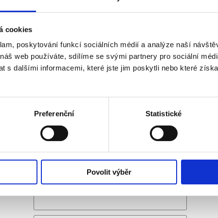
e
á cookies
klam, poskytování funkcí sociálních médií a analýze naší návšt
ení článku
 náš web používáte, sdílíme se svými partnery pro sociální média
 s dalšími informacemi, které jste jim poskytli nebo které získa
2
aké:
na Brazílie: Nezapomenutelná zastávka
Světový pohár v biatlonu v N
Preferenční
Statistické
tar a Abú Dhabí
Slavné sportovní momenty
Valentino Rossi - poslední
e
Povolit výběr