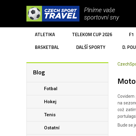
Plníme vaše
sportovní sny
ATLETIKA
TELEKOM CUP 2026
F1
BASKETBAL
DALŠÍ SPORTY
D. PO
CzechSpo
Blog
Moto
Fotbal
Covidem 
Hokej
na sezonu
což zatím
Tenis
portulags
Bude se j
Ostatní