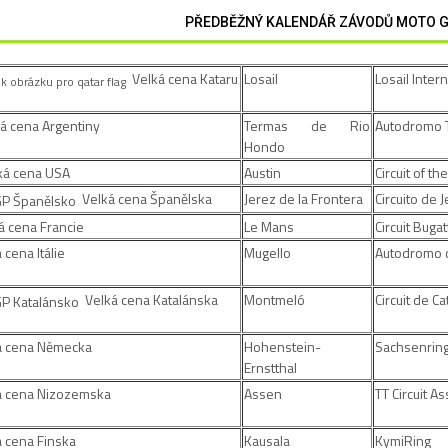
PŘEDBĚŽNÝ KALENDÁŘ ZÁVODŮ MOTO G
Velká cena Kataru
Losail
Losail Intern
á cena Argentiny
Termas de Rio
Autodromo 
Hondo
á cena USA
Austin
Circuit of t
Velká cena Španělska
Jerez de la Frontera
Circuito de 
 cena Francie
Le Mans
Circuit Bugat
 cena Itálie
Mugello
Autodromo d
Velká cena Katalánska
Montmeló
Circuit de C
á cena Německa
Hohenstein-
Sachsenrin
Ernstthal
á cena Nizozemska
Assen
TT Circuit A
 cena Finska
Kausala
KymiRing