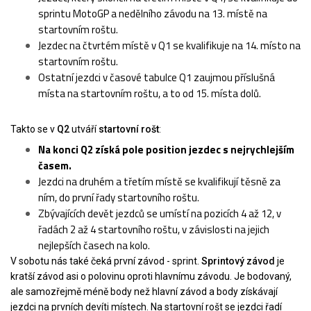
sprintu MotoGP a nedělního závodu na 13. místě na
startovním roštu.
Jezdec na čtvrtém místě v Q1 se kvalifikuje na 14. místo na
startovním roštu.
Ostatní jezdci v časové tabulce Q1 zaujmou příslušná
místa na startovním roštu, a to od 15. místa dolů.
Takto se v
Q2
utváří
startovní rošt
:
Na konci Q2 získá pole position jezdec s nejrychlejším
časem.
Jezdci na druhém a třetím místě se kvalifikují těsně za
ním, do první řady startovního roštu.
Zbývajících devět jezdců se umístí na pozicích 4 až 12, v
řadách 2 až 4 startovního roštu, v závislosti na jejich
nejlepších časech na kolo.
V sobotu nás také čeká první závod - sprint.
Sprintový závod
je
kratší závod asi o polovinu oproti hlavnímu závodu. Je bodovaný,
ale samozřejmě méně body než hlavní závod a body získávají
jezdci na prvních devíti místech. Na startovní rošt se jezdci řadí