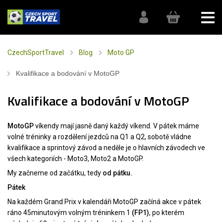
CzechSportTravel
Blog
Moto GP
Kvalifikace a bodování v MotoGP
Kvalifikace a bodování v MotoGP
MotoGP
víkendy mají jasně daný každý víkend. V pátek máme
volné tréninky a rozdělení jezdců na Q1 a Q2, sobotě vládne
kvalifikace a sprintový závod a neděle je o hlavních závodech ve
všech kategoriích - Moto3, Moto2 a MotoGP.
My začneme od začátku, tedy
od pátku.
Pátek
Na každém Grand Prix v kalendáři MotoGP začíná akce v pátek
ráno 45minutovým volným tréninkem 1
(FP1)
, po kterém