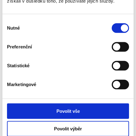
získali v důsledku toho, že používáte jejich služby.
4. místo — 13 bodů
5. místo — 11 bodů
6. místo — 10 bodů
Výběr
7. místo — 9 bodů
Nutné
souhlasu
8. místo — 8 bodů
9. místo — 7 bodů
10. místo — 6 bodů
Preferenční
11. místo — 5 bodů
12. místo — 4 body
13. místo — 3 body
Statistické
14. místo — 2 body
15. místo — 1 bod
Marketingové
Každý závodní víkend tak nejlepší jezdec může získat maximálně
37 bodů.
Povolit vše
Hodnocení článku
Povolit výběr
0x