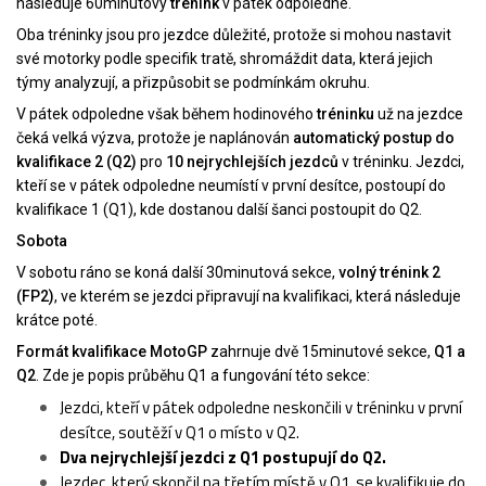
následuje 60minutový
trénink
v pátek odpoledne.
Oba tréninky jsou pro jezdce důležité, protože si mohou nastavit
své motorky podle specifik tratě, shromáždit data, která jejich
týmy analyzují, a přizpůsobit se podmínkám okruhu.
V pátek odpoledne však během hodinového
tréninku
už na jezdce
čeká velká výzva, protože je naplánován
automatický postup do
kvalifikace 2 (Q2)
pro
10 nejrychlejších jezdců
v tréninku. Jezdci,
kteří se v pátek odpoledne neumístí v první desítce, postoupí do
kvalifikace 1 (Q1), kde dostanou další šanci postoupit do Q2.
Sobota
V sobotu ráno se koná další 30minutová sekce,
volný trénink 2
(FP2)
, ve kterém se jezdci připravují na kvalifikaci, která následuje
krátce poté.
Formát kvalifikace MotoGP
zahrnuje dvě 15minutové sekce,
Q1 a
Q2
. Zde je popis průběhu Q1 a fungování této sekce:
Jezdci, kteří v pátek odpoledne neskončili v tréninku v první
desítce, soutěží v Q1 o místo v Q2.
Dva nejrychlejší jezdci z Q1 postupují do Q2.
Jezdec, který skončil na třetím místě v Q1, se kvalifikuje do