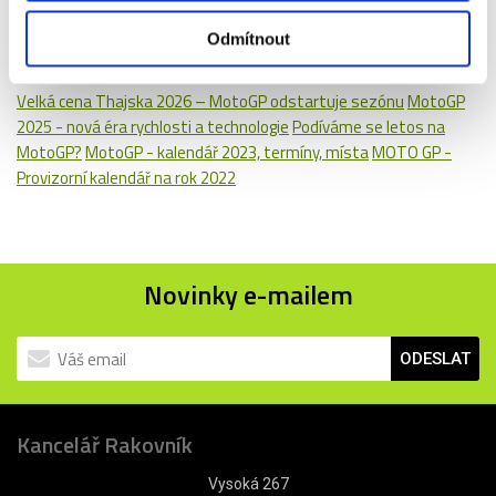
Odmítnout
Čtěte také:
Velká cena Thajska 2026 – MotoGP odstartuje sezónu
MotoGP
2025 - nová éra rychlosti a technologie
Podíváme se letos na
MotoGP?
MotoGP - kalendář 2023, termíny, místa
MOTO GP -
Provizorní kalendář na rok 2022
Novinky e-mailem
ODESLAT
Kancelář Rakovník
Vysoká 267