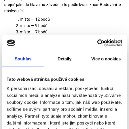
stejně jako do hlavního závodu a to podle kvalifikace. Bodování je
následující:
1. místo — 12 bodů
2. místo — 9 bodů
3. místo — 7 bodů
4. místo — 6 bodů
5. místo — 5 bodů
6. místo — 4 body
7. místo — 3 body
Souhlas
Detaily
Více o cookies
8. místo — 2 body
9. místo — 1 bod
Neděle
Tato webová stránka používá cookies
Neděle
je hlavním závodním dnem, jedou se
závody ve všech
K personalizaci obsahu a reklam, poskytování funkcí
kategoriích, Moto3, Moto2 a MotoGP
. Závod trvá něco kolem 45
sociálních médií a analýze naší návštěvnosti využíváme
minut. Tady se boduje prvních patnáct jezdců. Body jsou
soubory cookie. Informace o tom, jak náš web používáte,
následující:
sdílíme se svými partnery pro sociální média, inzerci a
1. místo — 25 bodů
analýzy. Partneři tyto údaje mohou zkombinovat s
2. místo — 20 bodů
dalšími informacemi, které jste jim poskytli nebo které
3. místo — 16 bodů