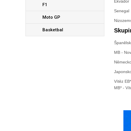
Ekvádor
F1
Senegal
Moto GP
Nizozem
Basketbal
Skupi
Španěls
MB - Nov
Německ
Japonsk
Vítěz EB*
MB* - Ví