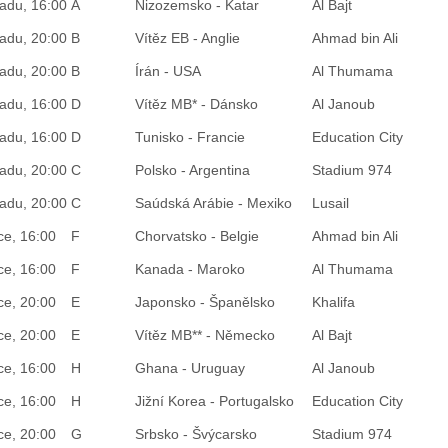
padu, 16:00
A
Nizozemsko - Katar
Al Bajt
padu, 20:00
B
Vítěz EB - Anglie
Ahmad bin Ali
padu, 20:00
B
Írán - USA
Al Thumama
padu, 16:00
D
Vítěz MB* - Dánsko
Al Janoub
padu, 16:00
D
Tunisko - Francie
Education City
padu, 20:00
C
Polsko - Argentina
Stadium 974
padu, 20:00
C
Saúdská Arábie - Mexiko
Lusail
ce, 16:00
F
Chorvatsko - Belgie
Ahmad bin Ali
ce, 16:00
F
Kanada - Maroko
Al Thumama
ce, 20:00
E
Japonsko - Španělsko
Khalifa
ce, 20:00
E
Vítěz MB** - Německo
Al Bajt
ce, 16:00
H
Ghana - Uruguay
Al Janoub
ce, 16:00
H
Jižní Korea - Portugalsko
Education City
ce, 20:00
G
Srbsko - Švýcarsko
Stadium 974