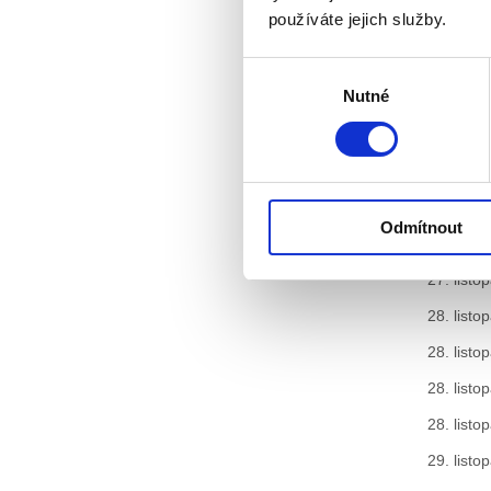
používáte jejich služby.
26. listo
26. listo
Výběr
Nutné
souhlasu
26. listo
26. listo
27. listo
27. listo
Odmítnout
27. listo
27. listo
28. listo
28. listo
28. listo
28. listo
29. listo