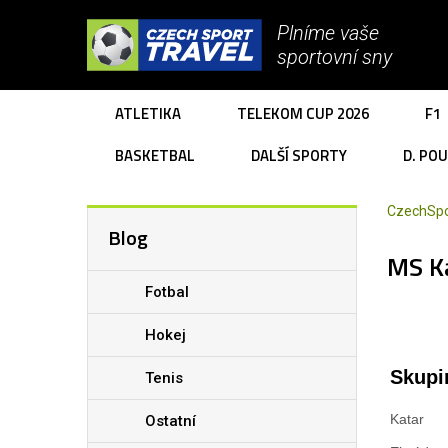
Plníme vaše
sportovní sny
ATLETIKA
TELEKOM CUP 2026
F1
BASKETBAL
DALŠÍ SPORTY
D. PO
CzechSpo
Blog
MS Ka
Fotbal
Hokej
Skupi
Tenis
Katar
Ostatní