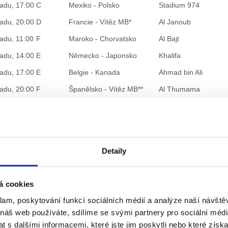
padu, 17:00
C
Mexiko - Polsko
Stadium 974
padu, 20:00
D
Francie - Vítěz MB*
Al Janoub
padu, 11:00
F
Maroko - Chorvatsko
Al Bajt
padu, 14:00
E
Německo - Japonsko
Khalifa
padu, 17:00
E
Belgie - Kanada
Ahmad bin Ali
padu, 20:00
F
Španělsko - Vítěz MB**
Al Thumama
padu, 11:00
G
Švýcarsko - Kamerun
Al Janoub
padu, 14:00
H
Uruguay - Jižní Korea
Education City
padu, 17:00
H
Portugalsko - Ghana
Stadium 974
Detaily
padu, 20:00
G
Brazílie - Srbsko
Lusail
padu, 11:00
A
Katar - Senegal
Al Thumama
á cookies
padu, 11:00
B
Vítěz EB* - Írán
Ahmad bin Ali
klam, poskytování funkcí sociálních médií a analýze naší návšt
padu, 17:00
A
Nizozemsko - Ekvádor
Khalifa
 náš web používáte, sdílíme se svými partnery pro sociální média
padu, 20:00
B
Anglie - USA
Al Bajt
 s dalšími informacemi, které jste jim poskytli nebo které získa