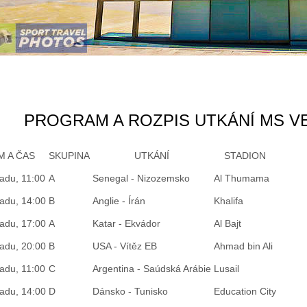
PROGRAM A ROZPIS UTKÁNÍ MS VE
M A ČAS
SKUPINA
UTKÁNÍ
STADION
padu, 11:00
A
Senegal - Nizozemsko
Al Thumama
padu, 14:00
B
Anglie - Írán
Khalifa
padu, 17:00
A
Katar - Ekvádor
Al Bajt
padu, 20:00
B
USA - Vítěz EB
Ahmad bin Ali
padu, 11:00
C
Argentina - Saúdská Arábie
Lusail
padu, 14:00
D
Dánsko - Tunisko
Education City