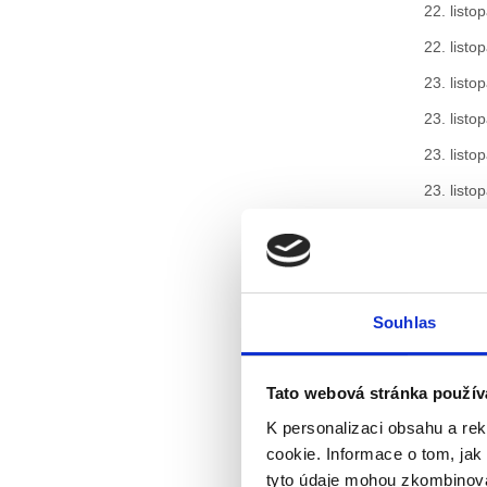
22. listo
22. listo
23. listo
23. listo
23. listo
23. listo
24. listo
24. listo
24. listo
Souhlas
24. listo
25. listo
Tato webová stránka použív
25. listo
K personalizaci obsahu a re
25. listo
cookie. Informace o tom, jak
25. listo
tyto údaje mohou zkombinovat