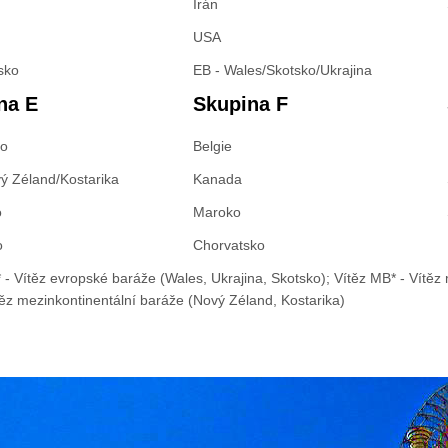
Írán
USA
sko
EB - Wales/Skotsko/Ukrajina
na E
Skupina F
ko
Belgie
ý Zéland/Kostarika
Kanada
o
Maroko
o
Chorvatsko
 - Vítěz evropské baráže (Wales, Ukrajina, Skotsko); Vítěz MB* - Vítěz 
těz mezinkontinentální baráže (Nový Zéland, Kostarika)