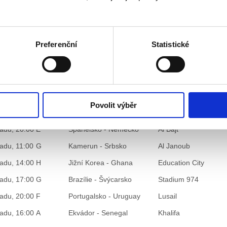
padu, 11:00
D
Tunisko - Vítěz MB*
Al Janoub
padu, 14:00
C
Polsko - Saúdská Arábie
Education City
Preferenční
Statistické
padu, 17:00
D
Francie - Dánsko
Stadium 974
padu, 20:00
C
Argentina - Mexiko
Lusail
padu, 11:00
E
Japonsko - Vítěz MB**
Ahmad bin Ali
padu, 14:00
F
Belgie - Maroko
Al Thumama
Povolit výběr
padu, 17:00
F
Chorvatsko - Kanada
Khalifa
padu, 20:00
E
Španělsko - Německo
Al Bajt
padu, 11:00
G
Kamerun - Srbsko
Al Janoub
padu, 14:00
H
Jižní Korea - Ghana
Education City
padu, 17:00
G
Brazílie - Švýcarsko
Stadium 974
padu, 20:00
F
Portugalsko - Uruguay
Lusail
padu, 16:00
A
Ekvádor - Senegal
Khalifa