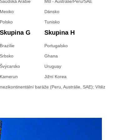
Saúdská Arábie
MB - Austrálie/Peru/SAE
Mexiko
Dánsko
Polsko
Tunisko
Skupina G
Skupina H
Brazílie
Portugalsko
Srbsko
Ghana
Švýcarsko
Uruguay
Kamerun
Jižní Korea
mezikontinentální baráže (Peru, Austrálie, SAE); Vítěz