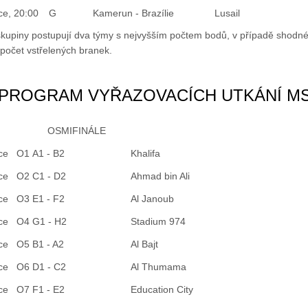
ce, 20:00
G
Kamerun - Brazílie
Lusail
kupiny postupují dva týmy s nejvyšším počtem bodů, v případě shodn
počet vstřelených branek.
PROGRAM VYŘAZOVACÍCH UTKÁNÍ MS 
OSMIFINÁLE
ce
O1
A1 - B2
Khalifa
ce
O2
C1 - D2
Ahmad bin Ali
ce
O3
E1 - F2
Al Janoub
ce
O4
G1 - H2
Stadium 974
ce
O5
B1 - A2
Al Bajt
ce
O6
D1 - C2
Al Thumama
ce
O7
F1 - E2
Education City