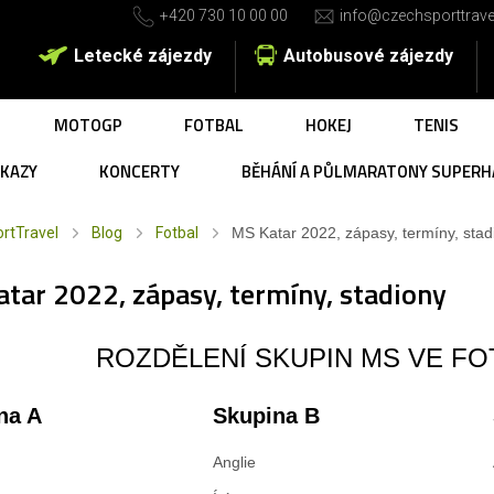
+420 730 10 00 00
info@czechsporttrave
Letecké zájezdy
Autobusové zájezdy
MOTOGP
FOTBAL
HOKEJ
TENIS
UKAZY
KONCERTY
BĚHÁNÍ A PŮLMARATONY SUPERH
rtTravel
Blog
Fotbal
MS Katar 2022, zápasy, termíny, stad
tar 2022, zápasy, termíny, stadiony
ROZDĚLENÍ SKUPIN MS VE FO
na A
Skupina B
Anglie