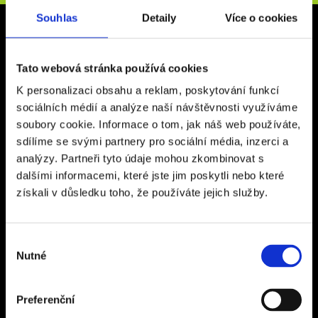
Souhlas
Detaily
Více o cookies
Kancelář Rakovník
Vysoká 267
Tato webová stránka používá cookies
26901, Rakovník
K personalizaci obsahu a reklam, poskytování funkcí
Otevírací doba: Po - Pá 9:00 - 16:00
sociálních médií a analýze naší návštěvnosti využíváme
Kancelář Praha
soubory cookie. Informace o tom, jak náš web používáte,
sdílíme se svými partnery pro sociální média, inzerci a
Ďáblická 118/63
analýzy. Partneři tyto údaje mohou zkombinovat s
182 00 Praha 8 – Ďáblice
dalšími informacemi, které jste jim poskytli nebo které
Otevírací doba: Po - Pá 9:00 - 17:00
získali v důsledku toho, že používáte jejich služby.
Sídlo společnosti
Výběr
CZECH SPORT TRAVEL s.r.o.
Nutné
souhlasu
Na Terase 145/5
182 00 Praha 8 – Ďáblice
Preferenční
IČ 24311197