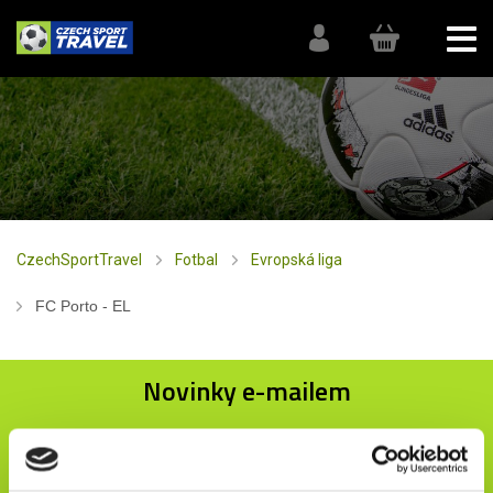
CzechSportTravel
Fotbal
Evropská liga
FC Porto - EL
Novinky e-mailem
ODESLAT