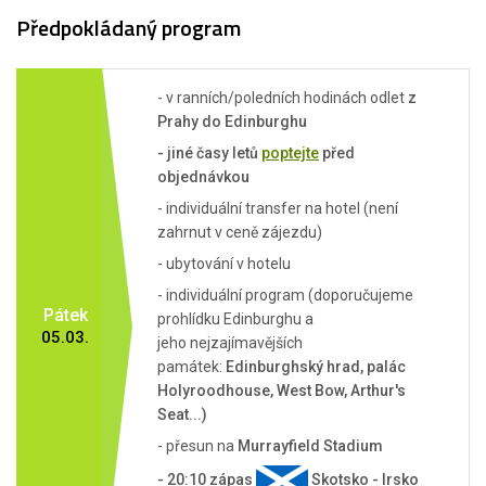
Předpokládaný program
- v ranních/poledních hodinách odlet
z
Prahy do Edinburghu
- jiné časy letů
poptejte
před
objednávkou
- individuální transfer na hotel (není
zahrnut v ceně zájezdu)
- ubytování v hotelu
- individuální program (doporučujeme
Pátek
prohlídku Edinburghu a
05.03.
jeho nejzajímavějších
památek:
Edinburghský hrad, palác
Holyroodhouse, West Bow, Arthur's
Seat...)
- přesun na
Murrayfield Stadium
- 20:10 zápas
Skotsko - Irsko