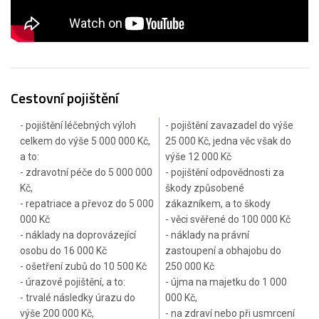
Cestovní pojištění
- pojištění léčebných výloh
- pojištění zavazadel do výše
celkem do výše 5 000 000 Kč,
25 000 Kč, jedna věc však do
a to:
výše 12 000 Kč
- zdravotní péče do 5 000 000
- pojištění odpovědnosti za
Kč,
škody způsobené
- repatriace a převoz do 5 000
zákazníkem, a to škody
000 Kč
- věci svěřené do 100 000 Kč
- náklady na doprovázející
- náklady na právní
osobu do 16 000 Kč
zastoupení a obhajobu do
- ošetření zubů do 10 500 Kč
250 000 Kč
- úrazové pojištění, a to:
- újma na majetku do 1 000
- trvalé následky úrazu do
000 Kč,
výše 200 000 Kč,
- na zdraví nebo při usmrcení