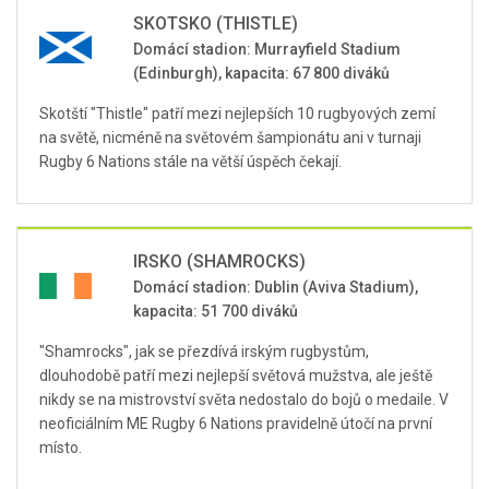
SKOTSKO (THISTLE)
Domácí stadion: Murrayfield Stadium
(Edinburgh), kapacita: 67 800 diváků
Skotští "Thistle" patří mezi nejlepších 10 rugbyových zemí
na světě, nicméně na světovém šampionátu ani v turnaji
Rugby 6 Nations stále na větší úspěch čekají.
IRSKO (SHAMROCKS)
Domácí stadion: Dublin (Aviva Stadium),
kapacita: 51 700 diváků
"Shamrocks", jak se přezdívá irským rugbystům,
dlouhodobě patří mezi nejlepší světová mužstva, ale ještě
nikdy se na mistrovství světa nedostalo do bojů o medaile. V
neoficiálním ME Rugby 6 Nations pravidelně útočí na první
místo.