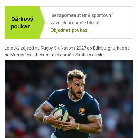
Nezapomenutelný sportovní
Dárkový
zážitek pro vaše blízké.
poukaz
Objednat poukaz
Letecký zájezd na Rugby Six Nations 2027 do Edinburghu, kde se
na Murrayfield stadium utká domácí Skotsko a Irsko.