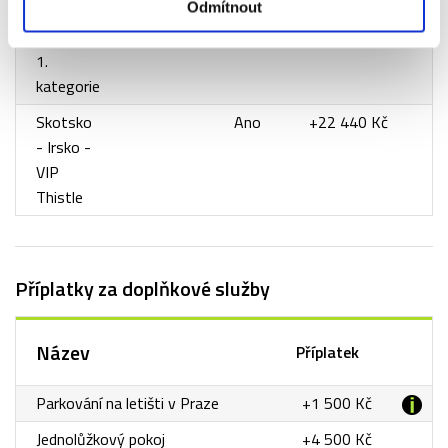
Odmítnout
Skotsko
Ano
+2 960 Kč
- Irsko -
1.
kategorie
Skotsko
Ano
+22 440 Kč
- Irsko -
VIP
Thistle
Příplatky za doplňkové služby
Název
Příplatek
Parkování na letišti v Praze
+1 500 Kč
Jednolůžkový pokoj
+4 500 Kč