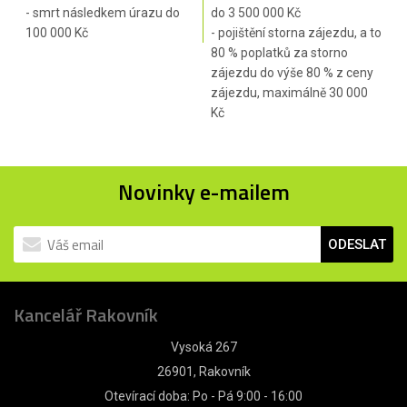
- smrt následkem úrazu do
do 3 500 000 Kč
100 000 Kč
- pojištění storna zájezdu, a to
80 % poplatků za storno
zájezdu do výše 80 % z ceny
zájezdu, maximálně 30 000
Kč
Novinky e-mailem
ODESLAT
Kancelář Rakovník
Vysoká 267
26901, Rakovník
Otevírací doba: Po - Pá 9:00 - 16:00