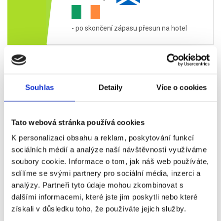
- po skončení zápasu přesun na hotel
- snídaně
- odhlášení z hotelu
Souhlas
Detaily
Více o cookies
- individuální transfer na letiště (není
Sobota
zahrnut v ceně zájezdu)
06.03.
- individuální program
Tato webová stránka používá cookies
- v odpoledních hodinách odlet
z
K personalizaci obsahu a reklam, poskytování funkcí
Edinburghu do Prahy
sociálních médií a analýze naší návštěvnosti využíváme
soubory cookie. Informace o tom, jak náš web používáte,
Příplatky za vstupenky vyšší kategorie
sdílíme se svými partnery pro sociální média, inzerci a
analýzy. Partneři tyto údaje mohou zkombinovat s
dalšími informacemi, které jste jim poskytli nebo které
Název
Dostupnost
Příplatek
získali v důsledku toho, že používáte jejich služby.