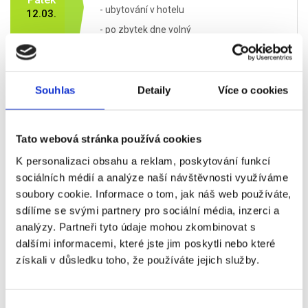
- ubytování v hotelu
12.03.
- po zbytek dne volný
program (doporučujeme prohlídku Říma a
jeho nejzajímavějších
památek:
Koloseum, Forum Romanum,
Souhlas
Detaily
Více o cookies
Vatikán, Fontána Di Trevi, Španělské
schody, Palazzo Venezia...)
Tato webová stránka používá cookies
- snídaně
K personalizaci obsahu a reklam, poskytování funkcí
- volný program (navrhujeme např.
sociálních médií a analýze naší návštěvnosti využíváme
návštěvu zbylých památek a poté oběd v
soubory cookie. Informace o tom, jak náš web používáte,
centru města)
sdílíme se svými partnery pro sociální média, inzerci a
Sobota
- přesun na
Stadio Olimpico
analýzy. Partneři tyto údaje mohou zkombinovat s
13.03.
dalšími informacemi, které jste jim poskytli nebo které
- 15:10 zápas
Itálie - Wales
získali v důsledku toho, že používáte jejich služby.
- po skončení zápasu volný program a
přesun na hotel
Výběr