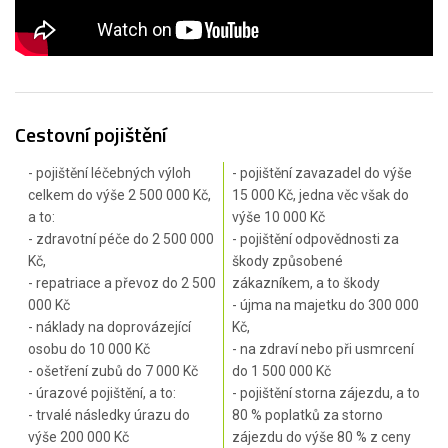
Cestovní pojištění
- pojištění léčebných výloh
- pojištění zavazadel do výše
celkem do výše 2 500 000 Kč,
15 000 Kč, jedna věc však do
a to:
výše 10 000 Kč
- zdravotní péče do 2 500 000
- pojištění odpovědnosti za
Kč,
škody způsobené
- repatriace a převoz do 2 500
zákazníkem, a to škody
000 Kč
- újma na majetku do 300 000
- náklady na doprovázející
Kč,
osobu do 10 000 Kč
- na zdraví nebo při usmrcení
- ošetření zubů do 7 000 Kč
do 1 500 000 Kč
- úrazové pojištění, a to:
- pojištění storna zájezdu, a to
- trvalé následky úrazu do
80 % poplatků za storno
výše 200 000 Kč
zájezdu do výše 80 % z ceny