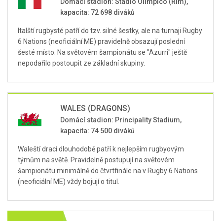
Domácí stadion: Stadio Olimpico (Řím),
kapacita: 72 698 diváků
Italští rugbysté patří do tzv. silné šestky, ale na turnaji Rugby
6 Nations (neoficiální ME) pravidelně obsazují poslední
šesté místo. Na světovém šampionátu se "Azurri" ještě
nepodařilo postoupit ze základní skupiny.
WALES (DRAGONS)
Domácí stadion: Principality Stadium,
kapacita: 74 500 diváků
Waleští draci dlouhodobě patří k nejlepším rugbyovým
týmům na světě. Pravidelně postupují na světovém
šampionátu minimálně do čtvrtfinále na v Rugby 6 Nations
(neoficiální ME) vždy bojují o titul.