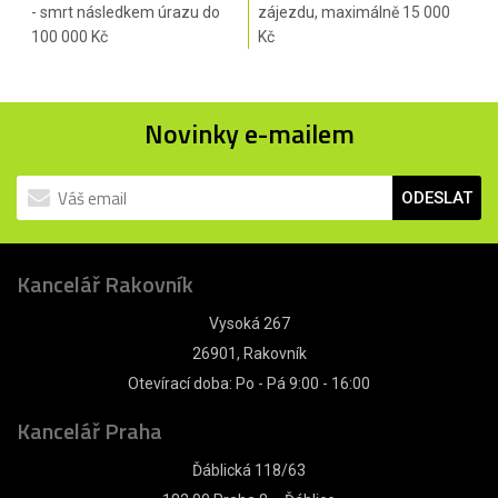
- smrt následkem úrazu do
zájezdu, maximálně 15 000
100 000 Kč
Kč
Novinky e-mailem
ODESLAT
Kancelář Rakovník
Vysoká 267
26901, Rakovník
Otevírací doba: Po - Pá 9:00 - 16:00
Kancelář Praha
Ďáblická 118/63