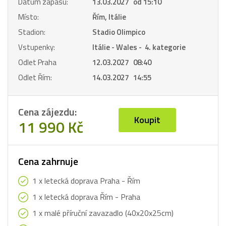
Datum zápasu:
13.03.2027 od 15:10
Místo:
Řím, Itálie
Stadion:
Stadio Olimpico
Vstupenky:
Itálie - Wales - 4. kategorie
Odlet Praha
12.03.2027 08:40
Odlet Řím:
14.03.2027 14:55
Cena zájezdu:
Koupit
11 990 Kč
Cena zahrnuje
1 x letecká doprava Praha - Řím
1 x letecká doprava Řím - Praha
1 x malé příruční zavazadlo (40x20x25cm)