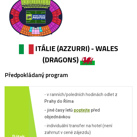
ITÁLIE (AZZURRI) - WALES
(DRAGONS)
Předpokládaný program
- v ranních/poledních hodinách odlet
z
Prahy do Říma
- jiné časy letů
poptejte
před
objednávkou
- individuální transfer na hotel (není
zahrnut v ceně zájezdu)
Pátek