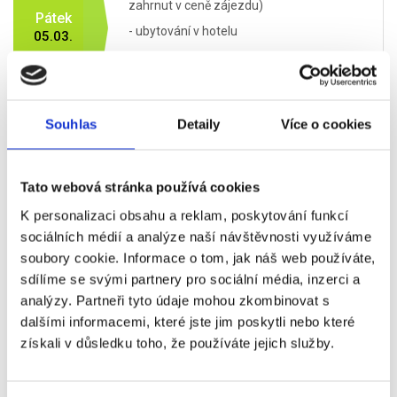
zahrnut v ceně zájezdu)
Pátek
- ubytování v hotelu
05.03.
- po zbytek dne volný
program (doporučujeme prohlídku Říma a
jeho nejzajímavějších
památek:
Koloseum, Forum Romanum,
Souhlas
Detaily
Více o cookies
Vatikán, Fontána Di Trevi, Španělské
schody, Palazzo Venezia...)
Tato webová stránka používá cookies
- snídaně
K personalizaci obsahu a reklam, poskytování funkcí
sociálních médií a analýze naší návštěvnosti využíváme
- volný program (navrhujeme např.
soubory cookie. Informace o tom, jak náš web používáte,
návštěvu zbylých památek a poté oběd v
centru města)
sdílíme se svými partnery pro sociální média, inzerci a
analýzy. Partneři tyto údaje mohou zkombinovat s
Sobota
- přesun na
Stadio Olimpico
06.03.
dalšími informacemi, které jste jim poskytli nebo které
- 15:10 zápas
Itálie - Francie
získali v důsledku toho, že používáte jejich služby.
- po skončení zápasu volný program a