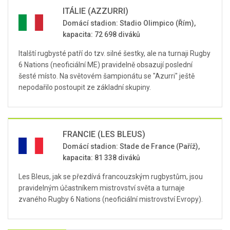
ITÁLIE (AZZURRI)
Domácí stadion: Stadio Olimpico (Řím),
kapacita: 72 698 diváků
Italští rugbysté patří do tzv. silné šestky, ale na turnaji Rugby
6 Nations (neoficiální ME) pravidelně obsazují poslední
šesté místo. Na světovém šampionátu se "Azurri" ještě
nepodařilo postoupit ze základní skupiny.
FRANCIE (LES BLEUS)
Domácí stadion: Stade de France (Paříž),
kapacita: 81 338 diváků
Les Bleus, jak se přezdívá francouzským rugbystům, jsou
pravidelným účastníkem mistrovství světa a turnaje
zvaného Rugby 6 Nations (neoficiální mistrovství Evropy).