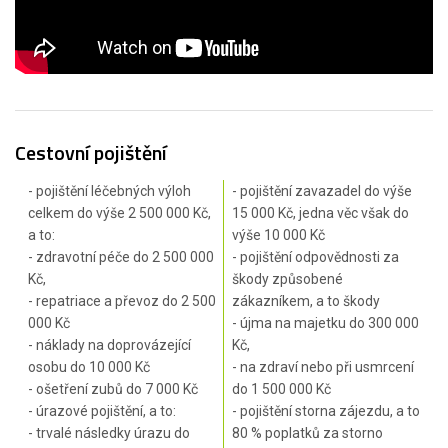
Cestovní pojištění
- pojištění léčebných výloh
- pojištění zavazadel do výše
celkem do výše 2 500 000 Kč,
15 000 Kč, jedna věc však do
a to:
výše 10 000 Kč
- zdravotní péče do 2 500 000
- pojištění odpovědnosti za
Kč,
škody způsobené
- repatriace a převoz do 2 500
zákazníkem, a to škody
000 Kč
- újma na majetku do 300 000
- náklady na doprovázející
Kč,
osobu do 10 000 Kč
- na zdraví nebo při usmrcení
- ošetření zubů do 7 000 Kč
do 1 500 000 Kč
- úrazové pojištění, a to:
- pojištění storna zájezdu, a to
- trvalé následky úrazu do
80 % poplatků za storno