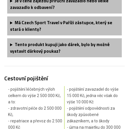
Je v ceně zájezdu příruční zavazadlo nebo velké
zavazadlo k odbavení?
Má Czech Sport Travel v Paříži zástupce, který se
stará o klienty?
Tento produkt kupuji jako dárek, bylo by možné
vystavit dárkový poukaz?
Cestovní pojištění
- pojištění léčebných výloh
- pojištění zavazadel do výše
celkem do výše 2 500 000 Kč,
15 000 Kč, jedna věc však do
a to:
výše 10 000 Kč
- zdravotní péče do 2 500 000
- pojištění odpovědnosti za
Kč,
škody způsobené
- repatriace a převoz do 2 500
zákazníkem, a to škody
000 Kč
- újma na majetku do 300 000