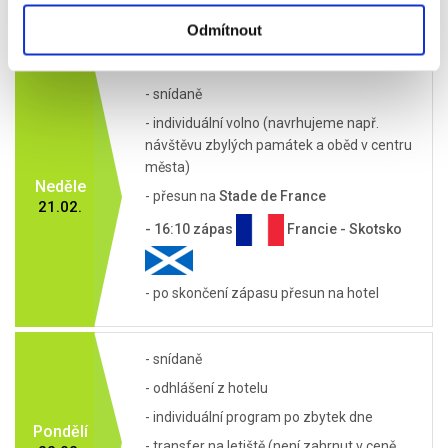
(Vítězný oblouk), Bazilika Sacré-
Cœur, Moulin Rouge...)
Odmítnout
- snídaně
- individuální volno (navrhujeme např.
návštěvu zbylých památek a oběd v centru
města)
Neděle
- přesun na
Stade de France
21.02.
- 16:10 zápas
Francie - Skotsko
- po skončení zápasu přesun na hotel
- snídaně
- odhlášení z hotelu
- individuální program po zbytek dne
Pondělí
- transfer na letiště (není zahrnut v ceně