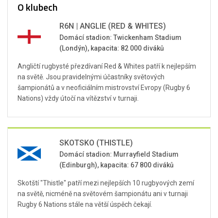
O klubech
R6N | ANGLIE (RED & WHITES)
Domácí stadion: Twickenham Stadium
(Londýn), kapacita: 82 000 diváků
Angličtí rugbysté přezdívaní Red & Whites patří k nejlepším
na světě. Jsou pravidelnými účastníky světových
šampionátů a v neoficiálním mistrovství Evropy (Rugby 6
Nations) vždy útočí na vítězství v turnaji.
SKOTSKO (THISTLE)
Domácí stadion: Murrayfield Stadium
(Edinburgh), kapacita: 67 800 diváků
Skotští "Thistle" patří mezi nejlepších 10 rugbyových zemí
na světě, nicméně na světovém šampionátu ani v turnaji
Rugby 6 Nations stále na větší úspěch čekají.