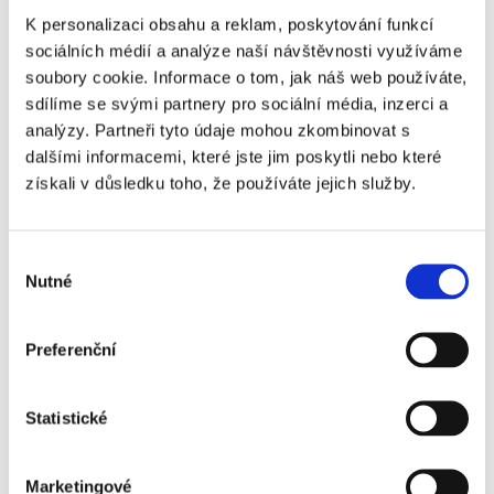
katedrála sv. Pavla, Trafalgarské
K personalizaci obsahu a reklam, poskytování funkcí
náměstí, Hyde Park, Downing Street,
sociálních médií a analýze naší návštěvnosti využíváme
Greenwich...
)
soubory cookie. Informace o tom, jak náš web používáte,
sdílíme se svými partnery pro sociální média, inzerci a
analýzy. Partneři tyto údaje mohou zkombinovat s
- snídaně
dalšími informacemi, které jste jim poskytli nebo které
- volný program (navrhujeme např.
získali v důsledku toho, že používáte jejich služby.
procházku po zbylých památkách a poté
oběd v centru města)
Sobota
- přesun na
Allianz Stadium Twickenham
Výběr
13.03.
- 16:40 zápas
Anglie - Skotsko
Nutné
souhlasu
- po skončení zápasu individuální program
Preferenční
a přesun na hotel
Statistické
- snídaně
- odhlášení z hotelu
Marketingové