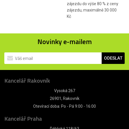
zájezdu do výše 80 % z ceny
zájezdu, maximálně 30 000
Kč
Novinky e-mailem
ODESLAT
Kancelář Rakovník
Vysoká 267
26901, Rakovník
Otevírací doba: Po - Pá 9:00 - 16:00
Kancelář Praha
Ďáblická 118/63