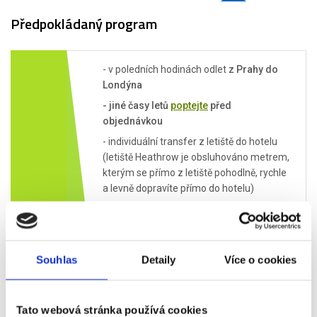
Předpokládaný program
- v poledních hodinách odlet
z Prahy do
Londýna
- jiné časy letů
poptejte
před
objednávkou
- individuální transfer z letiště do hotelu
(letiště Heathrow je obsluhováno metrem,
kterým se přímo z letiště pohodlně, rychle
a levně dopravíte přímo do hotelu)
Pátek
- ubytování v hotelu
12.03.
- individuální volno (doporučujeme
prohlídku Londýna a jeho nejzajímavějších
Souhlas
Detaily
Více o cookies
památek:
Buckinghamský palác,
Westminsterský palác, Westminsterské
opatství, Big Ben, hrad Tower, Tower
Bridge, London Eye, Britské muzeum,
Tato webová stránka používá cookies