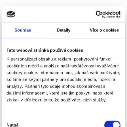
Souhlas
Detaily
Více o cookies
30. 10. - 02. 11.
2026
Tato webová stránka používá cookies
FC BARCELONA - ALAVÉS
K personalizaci obsahu a reklam, poskytování funkcí
Vstupenka, letenka, ubytování, snídaně, cestovní pojištění
sociálních médií a analýze naší návštěvnosti využíváme
20 690 Kč
soubory cookie. Informace o tom, jak náš web používáte,
sdílíme se svými partnery pro sociální média, inzerci a
Více info
analýzy. Partneři tyto údaje mohou zkombinovat s
dalšími informacemi, které jste jim poskytli nebo které
získali v důsledku toho, že používáte jejich služby.
Výběr
Nutné
souhlasu