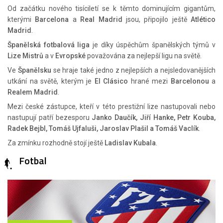
Od začátku nového tisíciletí se k těmto dominujícím gigantům,
kterými
Barcelona
a
Real Madrid
jsou, připojilo ještě
Atlético
Madrid
.
Španělská fotbalová liga
je díky úspěchům španělských týmů v
Lize Mistrů
a v
Evropské
považována za nejlepší ligu na světě.
Ve
Španělsku
se hraje také jedno z nejlepších a nejsledovanějších
utkání na světě, kterým je
El Clásico
hrané mezi
Barcelonou
a
Realem Madrid
.
Mezi české zástupce, kteří v této prestižní lize nastupovali nebo
nastupují patří bezesporu
Janko Daučík, Jiří Hanke, Petr Kouba,
Radek Bejbl, Tomáš Ujfaluši, Jaroslav Plašil a Tomáš Vaclík
.
Za zmínku rozhodně stojí ještě
Ladislav Kubala
.
Fotbal