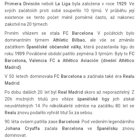
Primera División
neboli
La Liga
byla založena v roce
1929
. Ve
svých začátcích proti sobě soupeřilo 10 týmů. V průběhu její
existence se tento počet měnil poměrně často, až nakonec
zakotvil na 20 týmech.
Prvním vítězem se stala
FC Barcelona
. V počátcích bylo
dominantním týmem
Athletic Bilbao
, ale vše se změnilo
začátkem
Španělské občanské války
, která pozastavila ligu do
roku
1939
. Poválčené období patřilo zejména 3 týmům. Byly to
FC
Barcelona, Valencia FC a Atlético Aviación (dnešní Atlético
Madrid)
.
V 50. letech dominovala
FC Barcelona
a začínala také éra
Realu
Madrid
.
Po dobu dalších 20. let byl
Real Madrid
skoro až neporazitelný. Z
20ti možných titulů pro vítěze
španělské ligy
jich získal
neuvěřitelných 14. Po několikaleté odmlce na začátku 80. let se
Realu
znovu podařilo vyhrát titul 5x za sebou.
90. léta ovšem patřila zase
Barceloně
. Pod vedením legendárního
Johana Cryuffa
začala
Barcelona
ve
Španělsku
znovu
dominovat.