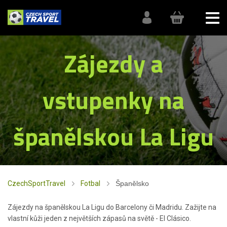
Zájezdy a
vstupenky na
španělskou La Ligu
CzechSportTravel
Fotbal
Španělsko
Zájezdy na španělskou La Ligu do Barcelony či Madridu. Zažijte na
vlastní kůži jeden z největších zápasů na světě - El Clásico.