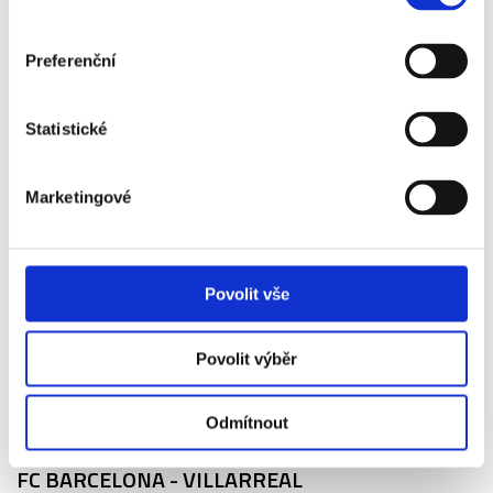
06. 11. - 09. 11.
2026
Preferenční
ATLÉTICO MADRID - BARCELONA
Vstupenka, letenka, ubytování, snídaně, cestovní pojištění
Statistické
22 690 Kč
Marketingové
Více info
Povolit vše
Povolit výběr
20. 11. - 23. 11.
Odmítnout
2026
FC BARCELONA - VILLARREAL