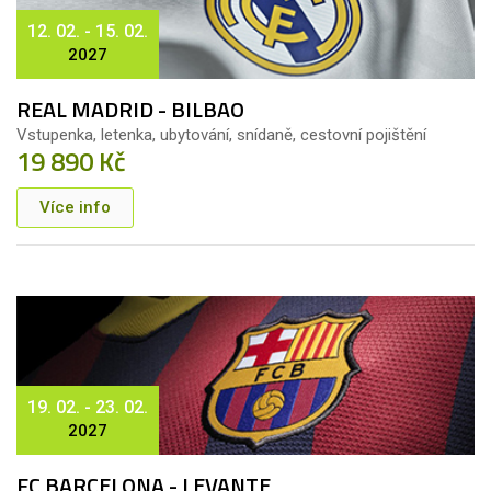
12. 02. - 15. 02.
2027
REAL MADRID - BILBAO
Vstupenka, letenka, ubytování, snídaně, cestovní pojištění
19 890 Kč
Více info
19. 02. - 23. 02.
2027
FC BARCELONA - LEVANTE