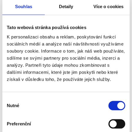
Souhlas
Detaily
Více o cookies
02:00 - předpokládaný odjezd z Trutnova
02:45 - předpokládaný odjezd z Hradce
Tato webová stránka používá cookies
Králové
K personalizaci obsahu a reklam, poskytování funkcí
04:00 - předpokládaný odjezd z Prahy
sociálních médií a analýze naší návštěvnosti využíváme
(Černý Most)
soubory cookie. Informace o tom, jak náš web používáte,
09:30 - předpokládaný příjezd do
sdílíme se svými partnery pro sociální média, inzerci a
Mnichova k Allianz Aréně
analýzy. Partneři tyto údaje mohou zkombinovat s
09:30 - 13:00 - návštěva Olympijského
Sobota
dalšími informacemi, které jste jim poskytli nebo které
parku/centra města - přesuny pomocí
15.08.
získali v důsledku toho, že používáte jejich služby.
MHD (není v ceně zájezdu)
13:30 - návrat k Allianz Aréně
15:30 - utkání
Bayern Mnichov - RB
Výběr
Lipsko
Nutné
souhlasu
cca 18:00 - odjezd z Mnichova
- ve večerních/nočních hodinách návrat do
Preferenční
ČR