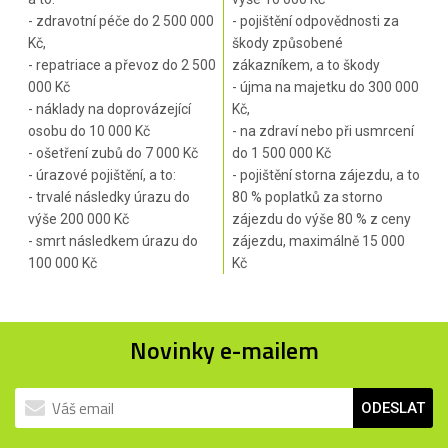
- zdravotní péče do 2 500 000
- pojištění odpovědnosti za
Kč,
škody způsobené
- repatriace a převoz do 2 500
zákazníkem, a to škody
000 Kč
- újma na majetku do 300 000
- náklady na doprovázející
Kč,
osobu do 10 000 Kč
- na zdraví nebo při usmrcení
- ošetření zubů do 7 000 Kč
do 1 500 000 Kč
- úrazové pojištění, a to:
- pojištění storna zájezdu, a to
- trvalé následky úrazu do
80 % poplatků za storno
výše 200 000 Kč
zájezdu do výše 80 % z ceny
- smrt následkem úrazu do
zájezdu, maximálně 15 000
100 000 Kč
Kč
Novinky e-mailem
ODESLAT