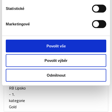
Statistické
Příplatky za vstupenky vyšší kategorie
Marketingové
Název
Dostupnost
Příplatek
Bayern
Ano
-3 430 Kč
Povolit vše
Mnichov -
RB Lipsko
- bez
Povolit výběr
vstupenky
Bayern
Ano
+0 Kč
Odmítnout
Mnichov -
RB Lipsko
- 1.
kategorie
Gold