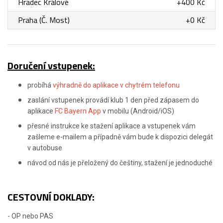
Hradec Králové
+400 Kč
Praha (Č. Most)
+0 Kč
Doručení vstupenek:
probíhá
výhradně do aplikace v chytrém telefonu
zaslání vstupenek provádí klub 1 den před zápasem do
aplikace
FC Bayern App
v mobilu (Android/iOS)
přesné instrukce ke stažení aplikace a vstupenek vám
zašleme e-mailem a případně vám bude k dispozici delegát
v autobuse
návod od nás je přeložený do češtiny, stažení je jednoduché
CESTOVNÍ DOKLADY:
- OP nebo PAS