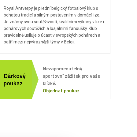
Royal Antverpy je přední belgický fotbalový klub s
bohatou tradicí a silným postavením v domácí lize.
Je známý svou soutěživostí, kvalitními výkony v lize i
pohárových soutěžích a loajálními fanoušky. Klub
pravidelně usiluje o účast v evropských pohárech a
patří mezi nejvýraznější týmy v Belgii.
Nezapomenutelný
Dárkový
sportovní zážitek pro vaše
poukaz
blízké.
Objednat poukaz