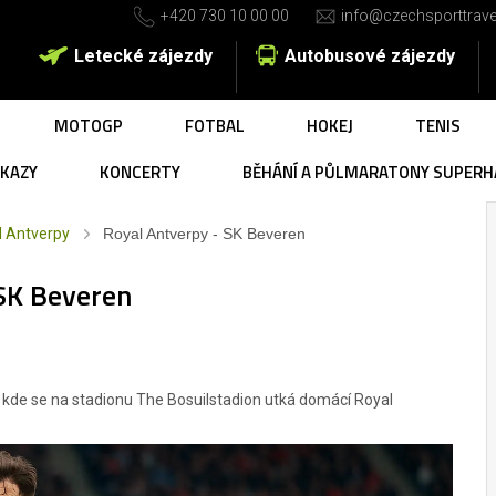
+420 730 10 00 00
info@czechsporttrave
Letecké zájezdy
Autobusové zájezdy
MOTOGP
FOTBAL
HOKEJ
TENIS
UKAZY
KONCERTY
BĚHÁNÍ A PŮLMARATONY SUPERH
l Antverpy
Royal Antverpy - SK Beveren
SK Beveren
 kde se na stadionu The Bosuilstadion utká domácí Royal