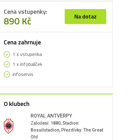
Cena vstupenky:
Na dotaz
890 Kč
Cena zahrnuje
1 x vstupenka
1 x infobalíček
infoservis
O klubech
ROYAL ANTVERPY
Založení: 1880, Stadion:
Bosuilstadion, Přezdívky: The Great
Old