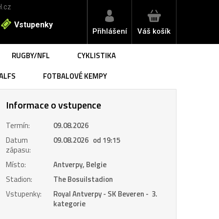
l.cz
Vstupenky
Přihlášení
Váš košík
RUGBY/NFL
CYKLISTIKA
ALFS
FOTBALOVÉ KEMPY
Informace o vstupence
Termín:
09.08.2026
Datum
09.08.2026 od 19:15
zápasu:
Místo:
Antverpy, Belgie
Stadion:
The Bosuilstadion
Vstupenky:
Royal Antverpy - SK Beveren - 3.
kategorie