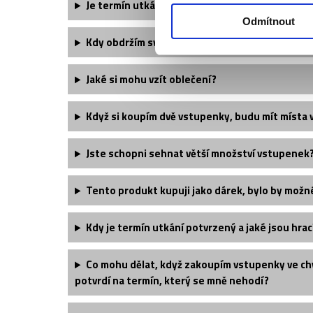
Je termín utkání finálně potvrzený?
Odmítnout
Kdy obdržím své vstupenky?
Jaké si mohu vzít oblečení?
Když si koupím dvě vstupenky, budu mít místa 
Jste schopni sehnat větší množství vstupenek
Tento produkt kupuji jako dárek, bylo by možn
Kdy je termín utkání potvrzený a jaké jsou hrac
Co mohu dělat, když zakoupím vstupenky ve chv
potvrdí na termín, který se mně nehodí?