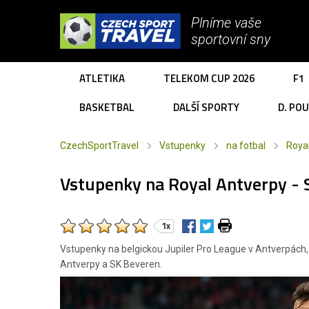
Plníme vaše
sportovní sny
ATLETIKA
TELEKOM CUP 2026
F1
BASKETBAL
DALŠÍ SPORTY
D. PO
CzechSportTravel
Vstupenky
na fotbal
Roya
Vstupenky na Royal Antverpy - 
1x
Vstupenky na belgickou Jupiler Pro League v Antverpách,
Antverpy a SK Beveren.