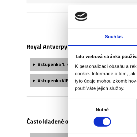
Souhlas
Royal Antverpy - popis vstupenek ↓
Tato webová stránka použív
Vstupenka 1. kategorie obsahuje:
K personalizaci obsahu a re
cookie. Informace o tom, jak
Vstupenka VIP Diamond obsahuje:
tyto údaje mohou zkombinovat
používáte jejich služby.
Výběr
Nutné
souhlasu
Často kladené otázky: