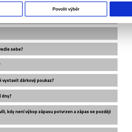
Povolit výběr
vedle sebe?
?
é vystavit dárkový poukaz?
í dny?
íli, kdy není výkop zápasu potvrzen a zápas se později