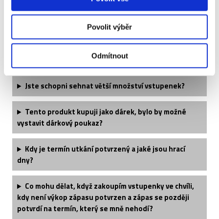
Jaké si mohu vzít oblečení?
Povolit výběr
Když si koupím dvě vstupenky, budu mít místa vedle
Odmítnout
sebe?
Jste schopni sehnat větší množství vstupenek?
Tento produkt kupuji jako dárek, bylo by možné
vystavit dárkový poukaz?
Kdy je termín utkání potvrzený a jaké jsou hrací
dny?
Co mohu dělat, když zakoupím vstupenky ve chvíli,
kdy není výkop zápasu potvrzen a zápas se později
potvrdí na termín, který se mně nehodí?