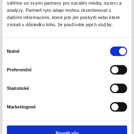
sdílíme se svými partnery pro sociální média, inzerci a
Olympique Lyon -
+120 Kč
analýzy. Partneři tyto údaje mohou zkombinovat s
Toulouse - 1. kategorie
dalšími informacemi, které jste jim poskytli nebo které
získali v důsledku toho, že používáte jejich služby.
Olympique Lyon -
+320 Kč
Toulouse - 2. kategorie
- sektor 107
Výběr
Nutné
Olympique Lyon -
+440 Kč
souhlasu
Toulouse - 2. kategorie
Preferenční
Statistické
Často kladené otázky:
Marketingové
Je termín utkání finálně potvrzený?
Kdy obdržím své vstupenky?
Povolit vše