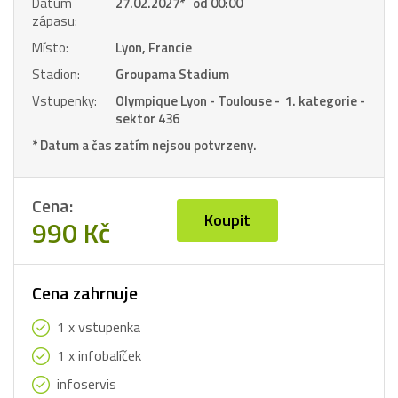
Datum
27.02.2027
*
od 00:00
zápasu:
Místo:
Lyon, Francie
Stadion:
Groupama Stadium
Vstupenky:
Olympique Lyon - Toulouse - 1. kategorie -
sektor 436
* Datum a čas zatím nejsou potvrzeny.
Cena:
Koupit
990 Kč
Cena zahrnuje
1 x vstupenka
1 x infobalíček
infoservis