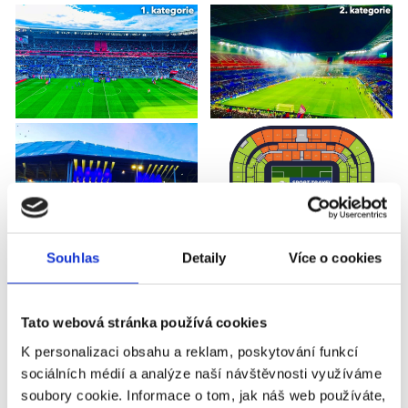
Souhlas
Detaily
Více o cookies
OLYMPIQUE LYON - TOULOUSE
Příplatky za vstupenky vyšší kategorie
Tato webová stránka používá cookies
K personalizaci obsahu a reklam, poskytování funkcí
sociálních médií a analýze naší návštěvnosti využíváme
Název
Příplatek
soubory cookie. Informace o tom, jak náš web používáte,