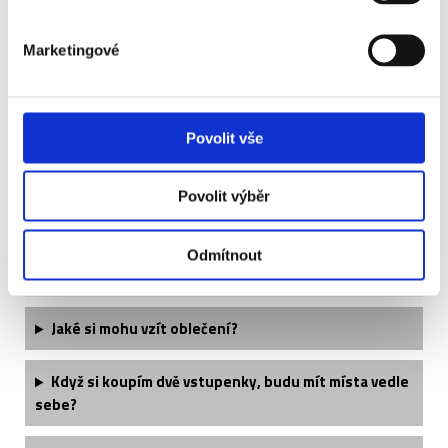
Stade Brestois - 2.
kategorie
Marketingové
Povolit vše
Často kladené otázky:
Povolit výběr
Je termín utkání finálně potvrzený?
Odmítnout
Kdy obdržím své vstupenky?
Jaké si mohu vzít oblečení?
Když si koupím dvě vstupenky, budu mít místa vedle
sebe?