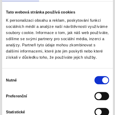
OLYMPIQUE LYON - STADE
Tato webová stránka používá cookies
BRESTOIS
K personalizaci obsahu a reklam, poskytování funkcí
sociálních médií a analýze naší návštěvnosti využíváme
soubory cookie. Informace o tom, jak náš web používáte,
Příplatky za vstupenky vyšší kategorie
sdílíme se svými partnery pro sociální média, inzerci a
analýzy. Partneři tyto údaje mohou zkombinovat s
dalšími informacemi, které jste jim poskytli nebo které
Název
Příplatek
získali v důsledku toho, že používáte jejich služby.
Olympique Lyon -
+120 Kč
Stade Brestois - 1.
Výběr
kategorie
Nutné
souhlasu
Olympique Lyon -
+310 Kč
Stade Brestois - 2.
Preferenční
kategorie - sektor 107
Olympique Lyon -
+440 Kč
Statistické