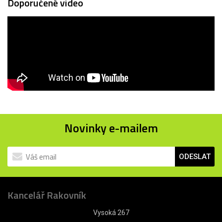
Doporučené video
Novinky e-mailem
ODESLAT
Kancelář Rakovník
Vysoká 267