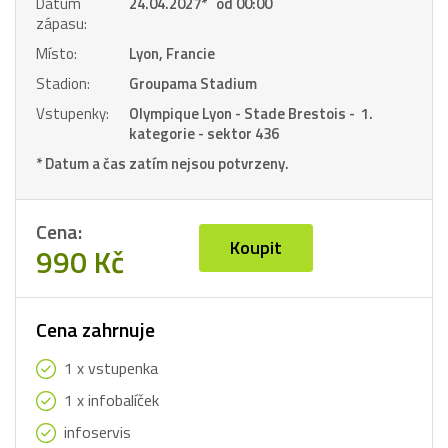
Datum
24.04.2027
*
od 00:00
zápasu:
Místo:
Lyon, Francie
Stadion:
Groupama Stadium
Vstupenky:
Olympique Lyon - Stade Brestois - 1.
kategorie - sektor 436
* Datum a čas zatím nejsou potvrzeny.
Cena:
Koupit
990 Kč
Cena zahrnuje
1 x vstupenka
1 x infobalíček
infoservis