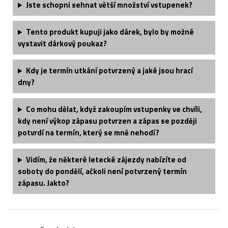
Jste schopni sehnat větší množství vstupenek?
Tento produkt kupuji jako dárek, bylo by možné
vystavit dárkový poukaz?
Kdy je termín utkání potvrzený a jaké jsou hrací
dny?
Co mohu dělat, když zakoupím vstupenky ve chvíli,
kdy není výkop zápasu potvrzen a zápas se později
potvrdí na termín, který se mně nehodí?
Vidím, že některé letecké zájezdy nabízíte od
soboty do pondělí, ačkoli není potvrzený termín
zápasu. Jakto?