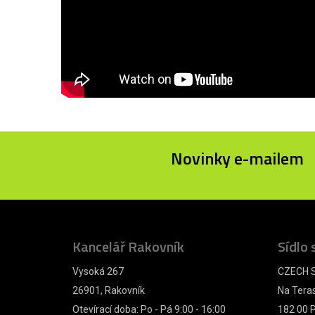
Novinky e-mailem
Kancelář Rakovník
Sídlo 
Vysoká 267
CZECH S
26901, Rakovník
Na Tera
Otevírací doba: Po - Pá 9:00 - 16:00
182 00 P