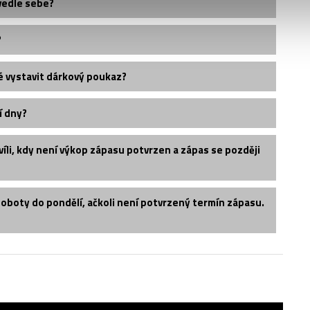
vedle sebe?
?
é vystavit dárkový poukaz?
í dny?
íli, kdy není výkop zápasu potvrzen a zápas se později
soboty do pondělí, ačkoli není potvrzený termín zápasu.