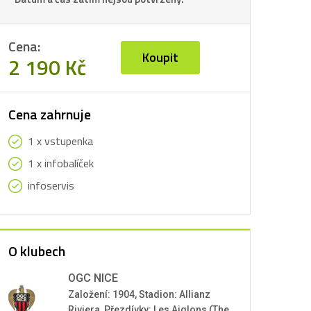
Cena:
Koupit
2 190 Kč
Cena zahrnuje
1 x vstupenka
1 x infobalíček
infoservis
O klubech
OGC NICE
Založení: 1904, Stadion: Allianz
Riviera, Přezdívky: Les Aiglons (The