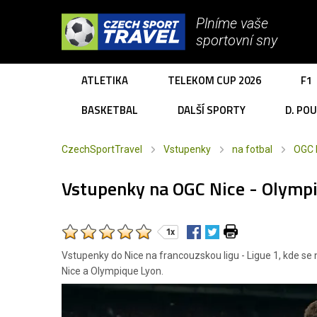
Plníme vaše
sportovní sny
ATLETIKA
TELEKOM CUP 2026
F1
BASKETBAL
DALŠÍ SPORTY
D. PO
CzechSportTravel
Vstupenky
na fotbal
OGC 
Vstupenky na OGC Nice - Olymp
1x
Vstupenky do Nice na francouzskou ligu - Ligue 1, kde se
Nice a Olympique Lyon.