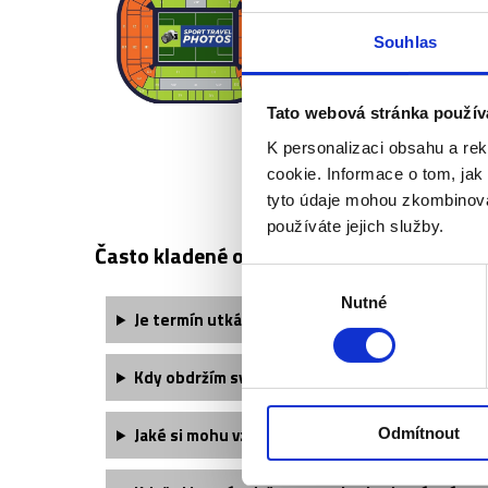
Souhlas
Tato webová stránka použív
OGC NICE -
K personalizaci obsahu a re
cookie. Informace o tom, jak
tyto údaje mohou zkombinovat
používáte jejich služby.
Často kladené otázky:
Výběr
Nutné
souhlasu
Je termín utkání finálně potvrzený?
Kdy obdržím své vstupenky?
Jaké si mohu vzít oblečení?
Odmítnout