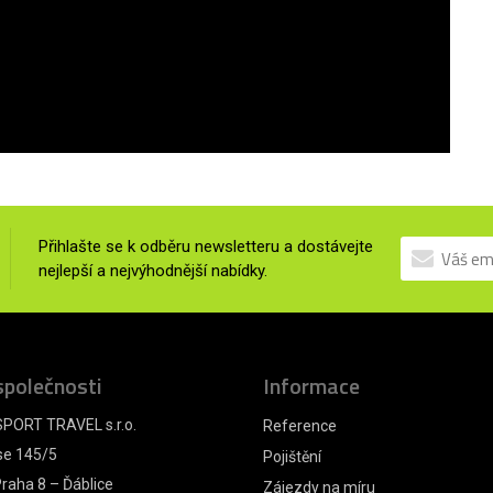
Přihlašte se k odběru newsletteru a dostávejte
nejlepší a nejvýhodnější nabídky.
společnosti
Informace
PORT TRAVEL s.r.o.
Reference
se 145/5
Pojištění
raha 8 – Ďáblice
Zájezdy na míru