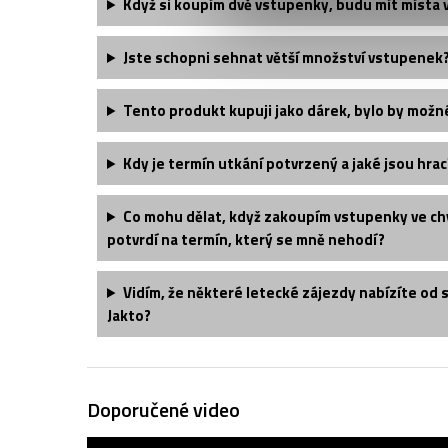
Když si koupím dvě vstupenky, budu mít místa 
Jste schopni sehnat větší množství vstupenek
Tento produkt kupuji jako dárek, bylo by možn
Kdy je termín utkání potvrzený a jaké jsou hrac
Co mohu dělat, když zakoupím vstupenky ve chv
potvrdí na termín, který se mně nehodí?
Vidím, že některé letecké zájezdy nabízíte od 
Jakto?
Doporučené video