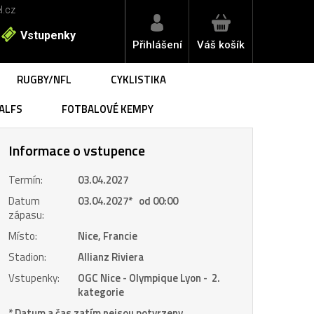
l.cz
Vstupenky
Přihlášení
Váš košík
RUGBY/NFL
CYKLISTIKA
ALFS
FOTBALOVÉ KEMPY
Informace o vstupence
Termín:
03.04.2027
Datum
03.04.2027
*
od 00:00
zápasu:
Místo:
Nice, Francie
Stadion:
Allianz Riviera
Vstupenky:
OGC Nice - Olympique Lyon - 2.
kategorie
* Datum a čas zatím nejsou potvrzeny.