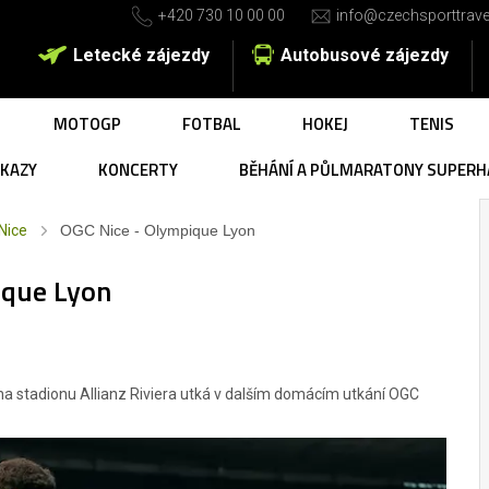
+420 730 10 00 00
info@czechsporttrave
Letecké zájezdy
Autobusové zájezdy
MOTOGP
FOTBAL
HOKEJ
TENIS
UKAZY
KONCERTY
BĚHÁNÍ A PŮLMARATONY SUPERH
Nice
OGC Nice - Olympique Lyon
ique Lyon
 na stadionu Allianz Riviera utká v dalším domácím utkání OGC