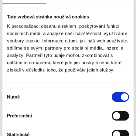
Příplatky za vstupenky vyšší kategorie
Tato webová stránka používá cookies
K personalizaci obsahu a reklam, poskytování funkcí
Název
Příplatek
sociálních médií a analýze naší návštěvnosti využíváme
soubory cookie. Informace o tom, jak náš web používáte,
Houston Texans -
+1 570 Kč
sdílíme se svými partnery pro sociální média, inzerci a
analýzy. Partneři tyto údaje mohou zkombinovat s
Jacksonville Jaguars -
dalšími informacemi, které jste jim poskytli nebo které
Sektor 224
získali v důsledku toho, že používáte jejich služby.
Výběr
Nutné
souhlasu
Popis vstupenek ↓
Preferenční
Vstupenka VIP Sideline (sektor 101) obsahuje:
Statistické