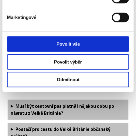
Vstupenka VIP Private Box obsahuje:
Marketingové
Vstupenka VIP Huddle (sektor 226) obsahuje:
Vstupenka VIP MVP obsahuje:
Povolit vše
Povolit výběr
Odmítnout
Často kladené otázky:
Musí být cestovní pas platný i nějakou dobu po
návratu z Velké Británie?
Postačí pro cestu do Velké Británie občanský