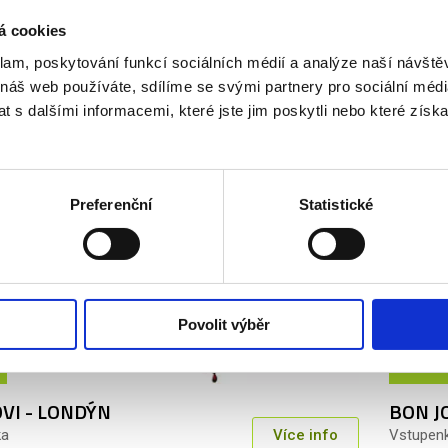
04. 09.
2026
á cookies
klam, poskytování funkcí sociálních médií a analýze naší návšt
EEKND - LONDÝN
BON J
 náš web používáte, sdílíme se svými partnery pro sociální média
ka
Více info
Vstupen
 s dalšími informacemi, které jste jim poskytli nebo které získa
 Kč
od 5 
Preferenční
Statistické
VIP
Povolit výběr
09. 09.
2026
VI - LONDÝN
BON J
ka
Více info
Vstupen