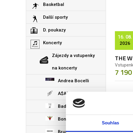
Basketbal
Další sporty
D. poukazy
16. 08.
Koncerty
2026
Zájezdy a vstupenky
THE W
Vstupen
na koncerty
7 190
Andrea Bocelli
A$AP Rocky
Bad Bunny
Bon Jovi
Souhlas
Bruno Mars