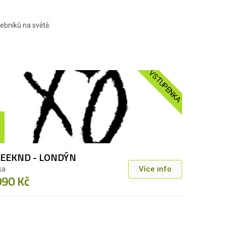
ebníků na světě.
VSTUPENKA
EEKND - LONDÝN
ka
Více info
090 Kč