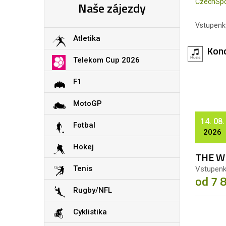
CzechSpo
Naše zájezdy
Vstupenky
Atletika
Kon
Telekom Cup 2026
F1
MotoGP
14. 08.
Fotbal
2026
Hokej
THE W
Tenis
Vstupen
od 7 
Rugby/NFL
Cyklistika