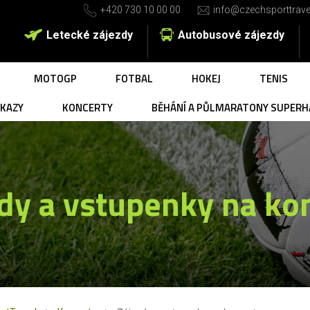
+420 730 10 00 00
info@czechsporttrave
Letecké zájezdy
Autobusové zájezdy
MOTOGP
FOTBAL
HOKEJ
TENIS
UKAZY
KONCERTY
BĚHÁNÍ A PŮLMARATONY SUPERH
dy a vstupenky na ko