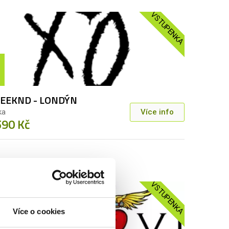
VSTUPENKA
EEKND - LONDÝN
ka
Více info
590 Kč
VSTUPENKA
Více o cookies