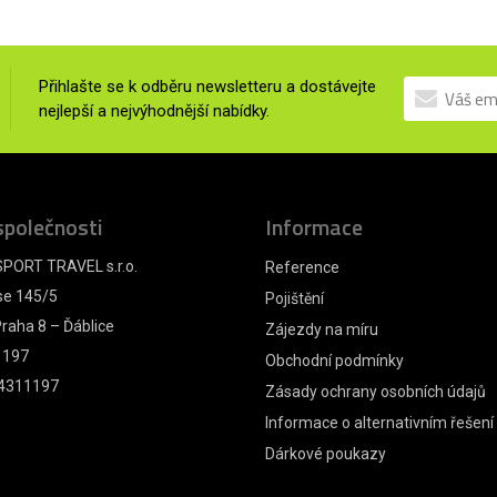
Přihlašte se k odběru newsletteru a dostávejte
nejlepší a nejvýhodnější nabídky.
společnosti
Informace
PORT TRAVEL s.r.o.
Reference
se 145/5
Pojištění
raha 8 – Ďáblice
Zájezdy na míru
1197
Obchodní podmínky
4311197
Zásady ochrany osobních údajů
Informace o alternativním řešení
Dárkové poukazy