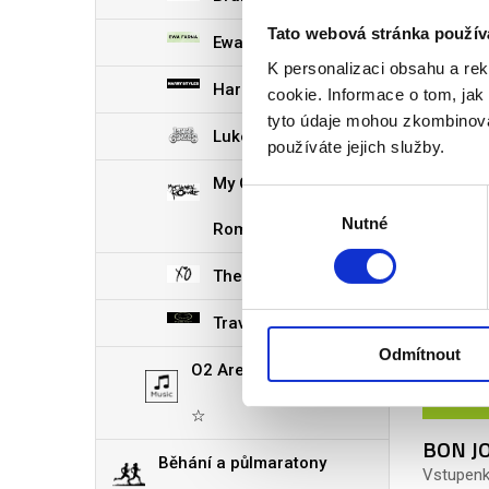
19. 08.
2026
Tato webová stránka použív
Ewa Farna
K personalizaci obsahu a re
THE W
Harry Styles
cookie. Informace o tom, jak
Vstupen
tyto údaje mohou zkombinovat
8 790
Luke Combs
používáte jejich služby.
My Chemical
Výběr
Nutné
souhlasu
Romance
The Weeknd
Travis Scott
Odmítnout
O2 Arena Praha VIP
06. 09.
2026
☆
BON JO
Běhání a půlmaratony
Vstupen