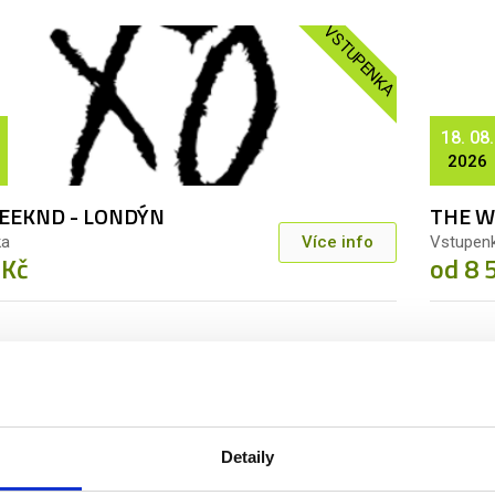
VSTUPENKA
18. 08.
2026
EEKND - LONDÝN
THE W
ka
Více info
Vstupen
 Kč
od 8 
VSTUPENKA
Detaily