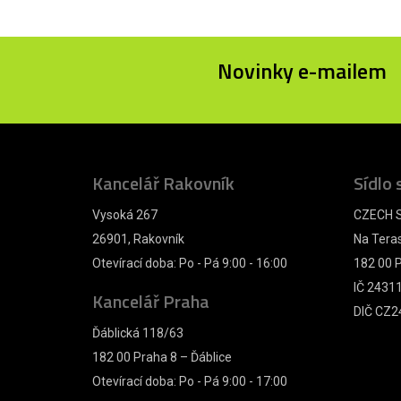
Novinky e-mailem
Kancelář Rakovník
Sídlo 
Vysoká 267
CZECH S
26901, Rakovník
Na Tera
Otevírací doba: Po - Pá 9:00 - 16:00
182 00 P
IČ 2431
Kancelář Praha
DIČ CZ2
Ďáblická 118/63
182 00 Praha 8 – Ďáblice
Otevírací doba: Po - Pá 9:00 - 17:00