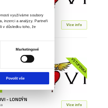
ěvnosti využíváme soubory
OVI - LONDÝN
, inzerci a analýzy. Partneři
ka
Více info
li v důsledku toho, že
500 Kč
Marketingové
VSTUPENKA
Povolit vše
OVI - LONDÝN
ka
Více info