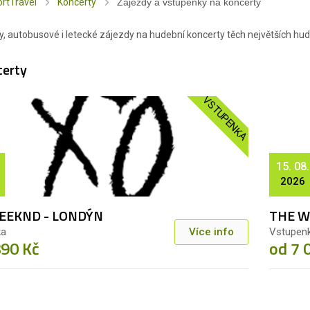
rtTravel
Koncerty
Zájezdy a vstupenky na koncerty
, autobusové i letecké zájezdy na hudební koncerty těch největších hud
certy
VSTUPENKA
15. 08.
2026
EEKND - LONDÝN
THE W
ka
Více info
Vstupen
890 Kč
od 7 