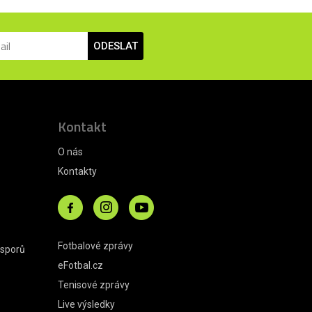
ODESLAT
Kontakt
O nás
Kontakty
Fotbalové zprávy
 sporů
eFotbal.cz
Tenisové zprávy
Live výsledky