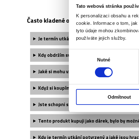
Tato webová stránka použív
K personalizaci obsahu a re
Často kladené otázky:
cookie. Informace o tom, jak
tyto údaje mohou zkombinovat
Je termín utkání finálně potvrzený?
používáte jejich služby.
Výběr
Kdy obdržím své vstupenky?
Nutné
souhlasu
Jaké si mohu vzít oblečení?
Když si koupím dvě vstupenky, budu mít místa 
Odmítnout
Jste schopni sehnat větší množství vstupenek
Tento produkt kupuji jako dárek, bylo by možn
Kdy je termín utkání potvrzený a jaké jsou hrac