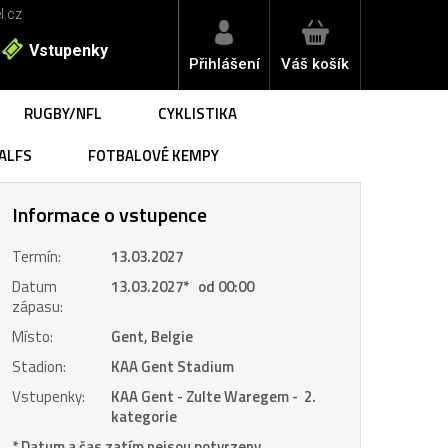
l.cz
Vstupenky
Přihlášení
Váš košík
RUGBY/NFL
CYKLISTIKA
ALFS
FOTBALOVÉ KEMPY
Informace o vstupence
Termín:
13.03.2027
Datum
13.03.2027
*
od 00:00
zápasu:
Místo:
Gent, Belgie
Stadion:
KAA Gent Stadium
Vstupenky:
KAA Gent - Zulte Waregem - 2.
kategorie
* Datum a čas zatím nejsou potvrzeny.