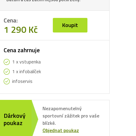
Cena:
Koupit
1 290 Kč
Cena zahrnuje
1 x vstupenka
1 x infobalíček
infoservis
Nezapomenutelný
Dárkový
sportovní zážitek pro vaše
poukaz
blízké.
Objednat poukaz