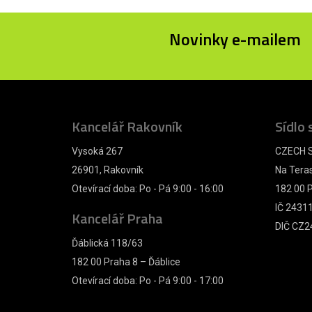
Novinky e-mailem
Kancelář Rakovník
Sídlo 
Vysoká 267
CZECH S
26901, Rakovník
Na Tera
Otevírací doba: Po - Pá 9:00 - 16:00
182 00 P
IČ 2431
Kancelář Praha
DIČ CZ2
Ďáblická 118/63
182 00 Praha 8 – Ďáblice
Otevírací doba: Po - Pá 9:00 - 17:00