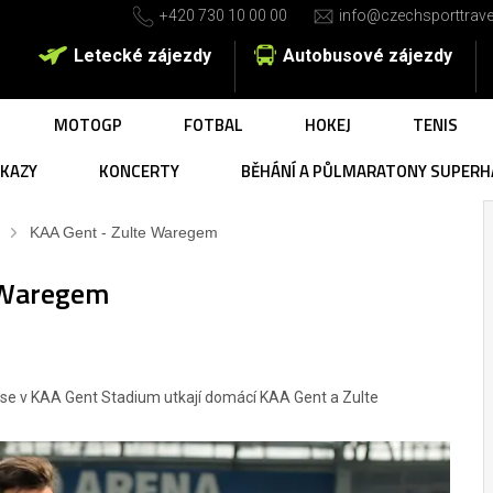
+420 730 10 00 00
info@czechsporttrave
Letecké zájezdy
Autobusové zájezdy
MOTOGP
FOTBAL
HOKEJ
TENIS
UKAZY
KONCERTY
BĚHÁNÍ A PŮLMARATONY SUPERH
KAA Gent - Zulte Waregem
 Waregem
 se v KAA Gent Stadium utkají domácí KAA Gent a Zulte