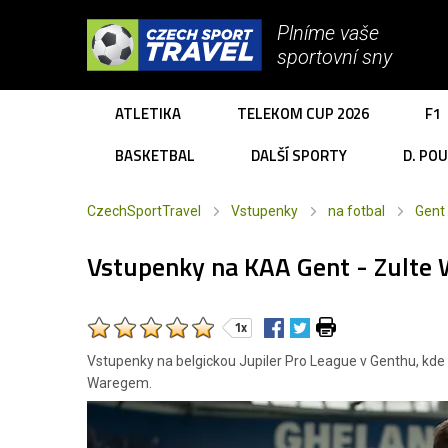
Plníme vaše
sportovní sny
ATLETIKA
TELEKOM CUP 2026
F1
BASKETBAL
DALŠÍ SPORTY
D. PO
CzechSportTravel
Vstupenky
na fotbal
Gent
Vstupenky na KAA Gent - Zulte
1x
Vstupenky na belgickou Jupiler Pro League v Genthu, kde
Waregem.