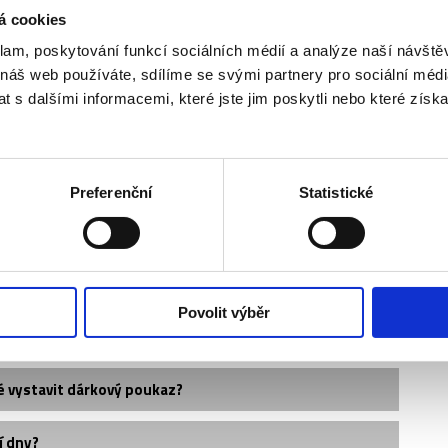
á cookies
klam, poskytování funkcí sociálních médií a analýze naší návšt
 náš web používáte, sdílíme se svými partnery pro sociální média
 s dalšími informacemi, které jste jim poskytli nebo které získa
Preferenční
Statistické
vedle sebe?
Povolit výběr
?
é vystavit dárkový poukaz?
í dny?