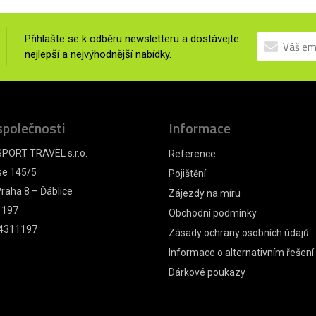
Přihlašte se k odběru newsletteru a dostávejte
nejlepší a nejvýhodnější nabídky.
společnosti
Informace
PORT TRAVEL s.r.o.
Reference
se 145/5
Pojištění
raha 8 – Ďáblice
Zájezdy na míru
1197
Obchodní podmínky
4311197
Zásady ochrany osobních údajů
Informace o alternativním řešení
Dárkové poukazy