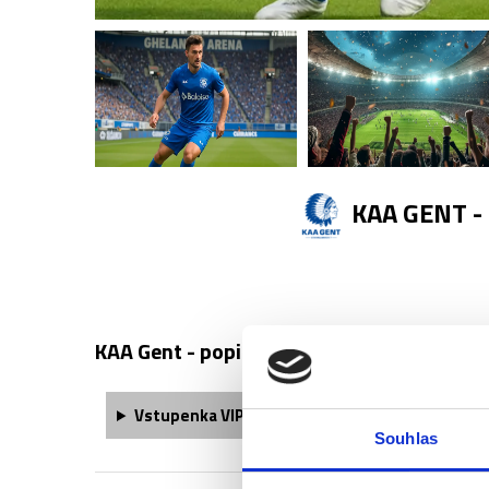
KAA GENT 
KAA Gent - popis vstupenek ↓
Vstupenka VIP Lounge obsahuje:
Souhlas