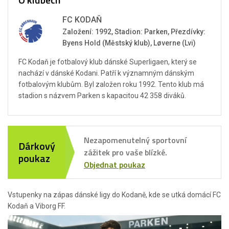
FC KODAŇ
Založení: 1992, Stadion: Parken, Přezdívky:
Byens Hold (Městský klub), Løverne (Lvi)
FC Kodaň je fotbalový klub dánské Superligaen, který se
nachází v dánské Kodani. Patří k významným dánským
fotbalovým klubům. Byl založen roku 1992. Tento klub má
stadion s názvem Parken s kapacitou 42 358 diváků.
Nezapomenutelný sportovní
Dárkový
zážitek pro vaše blízké.
poukaz
Objednat poukaz
Vstupenky na zápas dánské ligy do Kodaně, kde se utká domácí FC
Kodaň a Viborg FF.