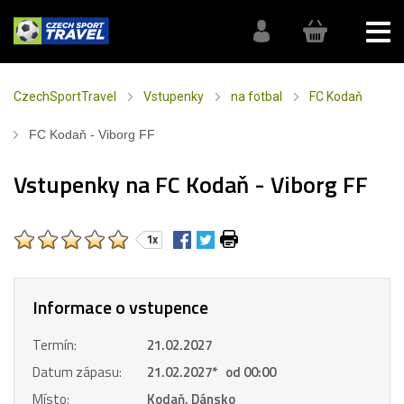
CzechSportTravel
Vstupenky
na fotbal
FC Kodaň
FC Kodaň - Viborg FF
Vstupenky na FC Kodaň - Viborg FF
1x
Informace o vstupence
Termín:
21.02.2027
Datum zápasu:
21.02.2027
*
od 00:00
Místo:
Kodaň, Dánsko