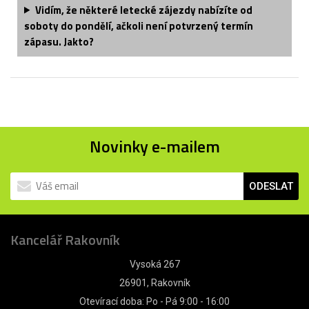
Vidím, že některé letecké zájezdy nabízíte od
soboty do pondělí, ačkoli není potvrzený termín
zápasu. Jakto?
Novinky e-mailem
ODESLAT
Kancelář Rakovník
Vysoká 267
26901, Rakovník
Otevírací doba: Po - Pá 9:00 - 16:00