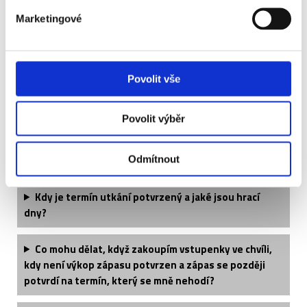
Jaké si mohu vzít oblečení?
Marketingové
Když si koupím dvě vstupenky, budu mít místa vedle
sebe?
Povolit vše
Jste schopni sehnat větší množství vstupenek?
Povolit výběr
Tento produkt kupuji jako dárek, bylo by možné
vystavit dárkový poukaz?
Odmítnout
Kdy je termín utkání potvrzený a jaké jsou hrací
dny?
Co mohu dělat, když zakoupím vstupenky ve chvíli,
kdy není výkop zápasu potvrzen a zápas se později
potvrdí na termín, který se mně nehodí?