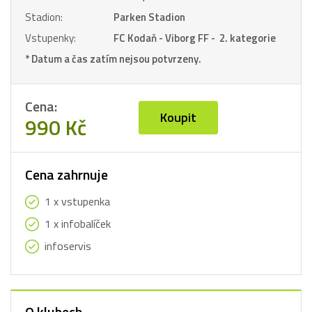
Stadion:
Parken Stadion
Vstupenky:
FC Kodaň - Viborg FF - 2. kategorie
* Datum a čas zatím nejsou potvrzeny.
Cena:
Koupit
990 Kč
Cena zahrnuje
1 x vstupenka
1 x infobalíček
infoservis
O klubech