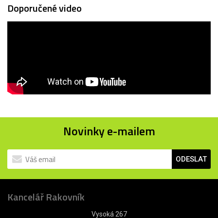
Doporučené video
Novinky e-mailem
ODESLAT
Kancelář Rakovník
Vysoká 267