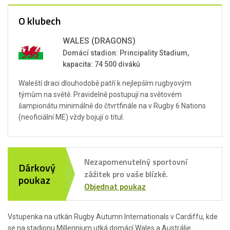
O klubech
WALES (DRAGONS)
Domácí stadion: Principality Stadium,
kapacita: 74 500 diváků
Waleští draci dlouhodobě patří k nejlepším rugbyovým
týmům na světě. Pravidelně postupují na světovém
šampionátu minimálně do čtvrtfinále na v Rugby 6 Nations
(neoficiální ME) vždy bojují o titul.
Nezapomenutelný sportovní
Dárkový
zážitek pro vaše blízké.
poukaz
Objednat poukaz
Vstupenka na utkán Rugby Autumn Internationals v Cardiffu, kde
se na stadionu Millennium utká domácí Wales a Austrálie.