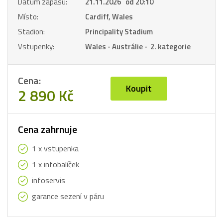
Datum zápasu:
21.11.2026 od 20:10
Místo:
Cardiff, Wales
Stadion:
Principality Stadium
Vstupenky:
Wales - Austrálie - 2. kategorie
Cena:
Koupit
2 890 Kč
Cena zahrnuje
1 x vstupenka
1 x infobalíček
infoservis
garance sezení v páru