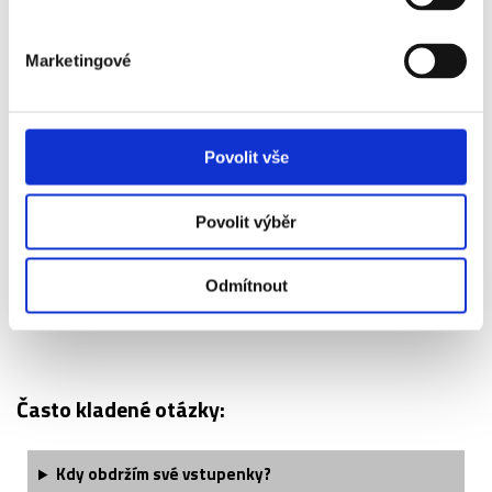
Marketingové
Wales - popis vstupenek ↓
Vstupenka VIP Riverside Terrace obsahuje:
Povolit vše
Vstupenka
VIP Players Lounge obsahuje:
Povolit výběr
Vstupenka
VIP Captain's Club
obsahuje:
Odmítnout
Často kladené otázky:
Kdy obdržím své vstupenky?