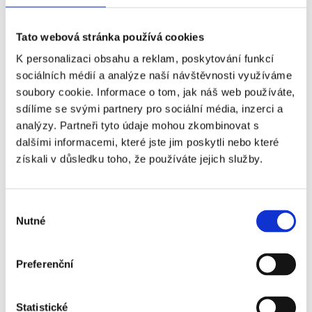
WALES (DRAGONS) - AUSTRÁLIE
Tato webová stránka používá cookies
K personalizaci obsahu a reklam, poskytování funkcí
Příplatky za vstupenky vyšší kategorie
sociálních médií a analýze naší návštěvnosti využíváme
soubory cookie. Informace o tom, jak náš web používáte,
sdílíme se svými partnery pro sociální média, inzerci a
Název
Příplatek
analýzy. Partneři tyto údaje mohou zkombinovat s
dalšími informacemi, které jste jim poskytli nebo které
Wales - Austrálie - 1.
+630 Kč
získali v důsledku toho, že používáte jejich služby.
kategorie
Wales - Austrálie -
+6 310 Kč
Výběr
VIP Riverside
Nutné
souhlasu
Wales - Austrálie -
+21 240 Kč
VIP Players Lounge
Preferenční
Statistické