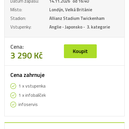
Datum zápasu:
14.11.2026 od 16:40
Místo:
Londýn, Velká Británie
Stadion:
Allianz Stadium Twickenham
Vstupenky:
Anglie - Japonsko - 3. kategorie
Cena:
Koupit
3 290 Kč
Cena zahrnuje
1 x vstupenka
1 x infobalíček
infoservis