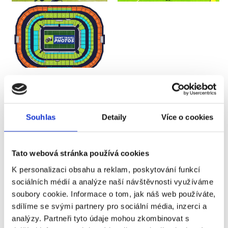
Autumn I. | ANGLIE (RED &
WHITES) - JAPONSKO
Souhlas
Detaily
Více o cookies
Příplatky za vstupenky vyšší kategorie
Tato webová stránka používá cookies
Název
Příplatek
K personalizaci obsahu a reklam, poskytování funkcí
sociálních médií a analýze naší návštěvnosti využíváme
Anglie - Japonsko - 2.
+3 410 Kč
soubory cookie. Informace o tom, jak náš web používáte,
kategorie
sdílíme se svými partnery pro sociální média, inzerci a
analýzy. Partneři tyto údaje mohou zkombinovat s
Anglie - Japonsko - 1.
+9 210 Kč