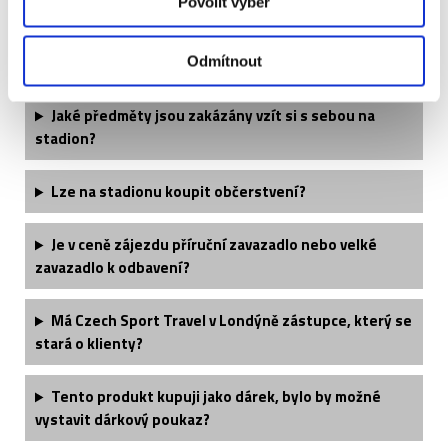
Povolit výběr
Jak se dostanu z letiště na hotel?
Jak se dostanu z hotelu na stadion?
Odmítnout
Jaké předměty jsou zakázány vzít si s sebou na
stadion?
Lze na stadionu koupit občerstvení?
Je v ceně zájezdu příruční zavazadlo nebo velké
zavazadlo k odbavení?
Má Czech Sport Travel v Londýně zástupce, který se
stará o klienty?
Tento produkt kupuji jako dárek, bylo by možné
vystavit dárkový poukaz?