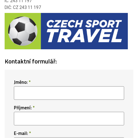
IČ: 243 11 197
DIČ: CZ 243 11 197
Kontaktní formulář:
Jméno:
*
Příjmení:
*
E-mail:
*