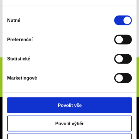
poukazu?
Výběr
Jak obdržím dárkový poukaz?
Nutné
souhlasu
Preferenční
Statistické
Novinky e-mailem
Marketingové
ODESLAT
Povolit vše
Kancelář Rakovník
Vysoká 267
Povolit výběr
26901, Rakovník
Otevírací doba: Po - Pá 9:00 - 16:00