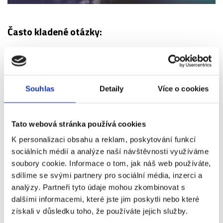
Často kladené otázky:
Jaká je platnost poukazu?
Lze dárkový poukaz využít na objednávku zájezdů i
Souhlas
Detaily
Více o cookies
vstupenek?
Je nutné využít celý dárkový poukaz najednou?
Tato webová stránka používá cookies
K personalizaci obsahu a reklam, poskytování funkcí
Co když cena objednávky přesáhne hodnotu
sociálních médií a analýze naší návštěvnosti využíváme
dárkového poukazu?
soubory cookie. Informace o tom, jak náš web používáte,
sdílíme se svými partnery pro sociální média, inzerci a
analýzy. Partneři tyto údaje mohou zkombinovat s
Jaký je způsob doručení dárkového poukazu?
dalšími informacemi, které jste jim poskytli nebo které
získali v důsledku toho, že používáte jejich služby.
Je možné si vybrat nějaký motiv/pozadí dárkového