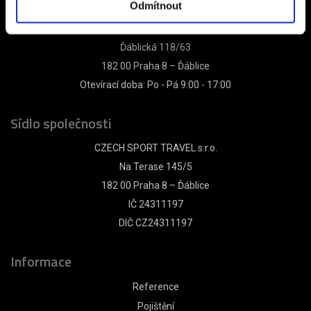
Odmítnout
Kancelář Praha
Ďáblická 118/63
182 00 Praha 8 – Ďáblice
Otevírací doba: Po - Pá 9:00 - 17:00
Sídlo společnosti
CZECH SPORT TRAVEL s.r.o.
Na Terase 145/5
182 00 Praha 8 – Ďáblice
IČ 24311197
DIČ CZ24311197
Informace
Reference
Pojištění