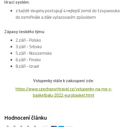
Hrací systém:
z každé skupiny postupují 4 nejlepší země do tzv.pavouka
do osmifinále a dále vyřazovacím způsobem
Zápasy českého týmu:
2.září - Polsko
3.září - Srbsko
5.září - Nizozemsko
6.září - Finsko
8.září - Izrael
Vstupenky stále k zakoupení zde:
https://www.czechsporttravel.cz/vstupenky-na-me-v-
basketbalu-2022-eurobasket.html
Hodnocení článku