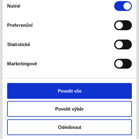
Nutné
souhlasu
Preferenční
Statistické
Marketingové
SPAM
*
:
Kolik je jedna
mínus jedna?
(slovy)
Povolit vše
Povolit výběr
Uložit
Položky
Odmítnout
označené
*
je
nutno vyplnit.