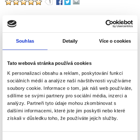
1
Diskuze
Jméno
*
:
Souhlas
Detaily
Více o cookies
Email
*
:
Tato webová stránka používá cookies
K personalizaci obsahu a reklam, poskytování funkcí
sociálních médií a analýze naší návštěvnosti využíváme
WWW:
soubory cookie. Informace o tom, jak náš web používáte,
sdílíme se svými partnery pro sociální média, inzerci a
analýzy. Partneři tyto údaje mohou zkombinovat s
Nadpis:
dalšími informacemi, které jste jim poskytli nebo které
získali v důsledku toho, že používáte jejich služby.
Text
*
:
Výběr