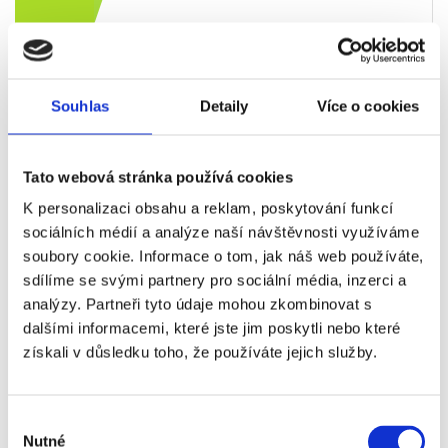
Příplatky za vstupenky vyšší kategorie
Souhlas
Detaily
Více o cookies
Název
Dostupnost
Příplatek
Velká cena
Ano
+11 530 Kč
Tato webová stránka používá cookies
F1 - Itálie
K personalizaci obsahu a reklam, poskytování funkcí
- Monza -
sociálních médií a analýze naší návštěvnosti využíváme
Tribuna
soubory cookie. Informace o tom, jak náš web používáte,
Parabolica
sdílíme se svými partnery pro sociální média, inzerci a
21C (pá +
analýzy. Partneři tyto údaje mohou zkombinovat s
so + ne)
dalšími informacemi, které jste jim poskytli nebo které
získali v důsledku toho, že používáte jejich služby.
Velká cena
Ano
+12 410 Kč
F1 - Itálie
- Monza -
Výběr
Tribuna
Nutné
souhlasu