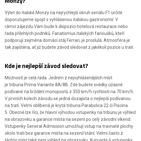
Monzy?
Výlet do italské Monzy na nejrychlejší okruh seriálu F1 určitě
doporučujeme spojit s vyhlášenou italskou gastronomií. V
rámci zájezdu Vám bude k dispozici hotelová restaurace nebo
řada přilehlých podniků. Fanatismus italských fanoušků, kteří
podporují zejména domácí stáj Ferrari, je proslulá. Atmosféra je
tak zajištěna, ať již budete závod sledovat z jakékoli pozice u trati.
Kde je nejlepší závod sledovat?
Možností je celá řada. Jedním z nejvyhlášenějších míst
je tribuna Prima Variante 8A/8B. Zde budete svědky úžasné
podívané na brždění monopostů z 350 km/h rychlosti na 70 km/h.
V prvních kolech závodu se jedná dozajista o nejlepší podívanou
na trati. Velmi oblíbená je krytá tribuna Parabolica 22 či Piscina
5. Obecně lze říci, že hlavní výhodou vstupenky na tribunu je výhled
na obrazovku a garance místa na sezení po celý závodní víkend.
Vstupenky General Admission umožňují vstup na travnaté plochy
okolo trati bez garance místa na sezení/stání. Velmi často z
těchto míst také není výhled na obrazovku. Kupujete-li vstupenky