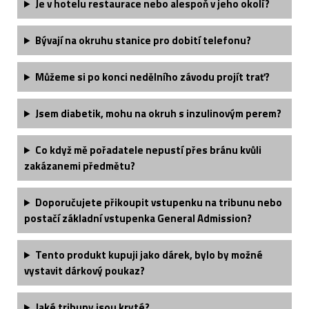
Je v hotelu restaurace nebo alespoň v jeho okolí?
Bývají na okruhu stanice pro dobití telefonu?
Můžeme si po konci nedělního závodu projít trať?
Jsem diabetik, mohu na okruh s inzulinovým perem?
Co když mě pořadatele nepustí přes bránu kvůli
zakázanemi předmětu?
Doporučujete přikoupit vstupenku na tribunu nebo
postačí základní vstupenka General Admission?
Tento produkt kupuji jako dárek, bylo by možné
vystavit dárkový poukaz?
Jaké tribuny jsou kryté?