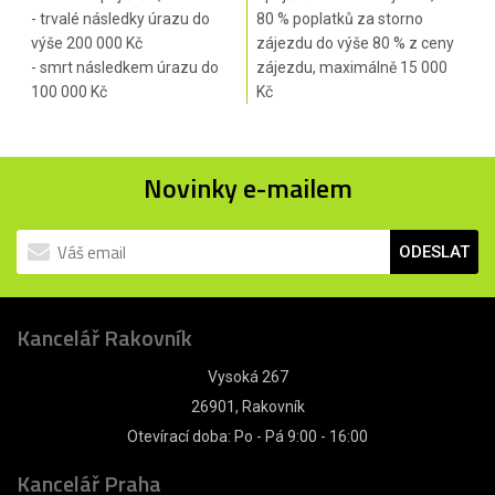
- trvalé následky úrazu do
80 % poplatků za storno
výše 200 000 Kč
zájezdu do výše 80 % z ceny
- smrt následkem úrazu do
zájezdu, maximálně 15 000
100 000 Kč
Kč
Novinky e-mailem
ODESLAT
Kancelář Rakovník
Vysoká 267
26901, Rakovník
Otevírací doba: Po - Pá 9:00 - 16:00
Kancelář Praha