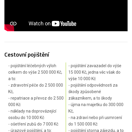
Cestovní pojištění
- pojištění léčebných výloh
- pojištění zavazadel do výše
celkem do výše 2 500 000 Kč,
15 000 Kč, jedna věc však do
a to:
výše 10 000 Kč
- zdravotní péče do 2 500 000
- pojištění odpovědnosti za
Kč,
škody způsobené
- repatriace a převoz do 2 500
zákazníkem, a to škody
000 Kč
- újma na majetku do 300 000
- náklady na doprovázející
Kč,
osobu do 10 000 Kč
- na zdraví nebo při usmrcení
- ošetření zubů do 7 000 Kč
do 1 500 000 Kč
- úrazové pojištění, a to:
- pojištění storna zájezdu, a to