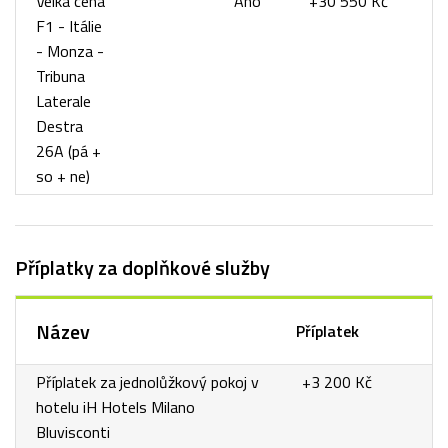
Velká cena
Ano
+30 550 Kč
F1 - Itálie
- Monza -
Tribuna
Laterale
Destra
26A (pá +
so + ne)
Příplatky za doplňkové služby
Název
Příplatek
Příplatek za jednolůžkový pokoj v
+3 200 Kč
hotelu iH Hotels Milano
Bluvisconti