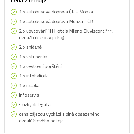
Cena zahrnuje
1 x autobusová doprava ČR - Monza
1 x autobusová doprava Monza - ČR
2 x ubytování (iH Hotels Milano Bluvisconti***,
dvou/třílůžkový pokoj)
2 x snídaně
1 x vstupenka
1 x cestovní pojištění
1 x infobalíček
1 x mapka
infoservis
služby delegáta
cena zájezdu vychází z plně obsazeného
dvoulůžkového pokoje