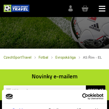
CzechSportTravel
Fotbal
Evropská liga
AS Řím - EL
Novinky e-mailem
ODESLAT