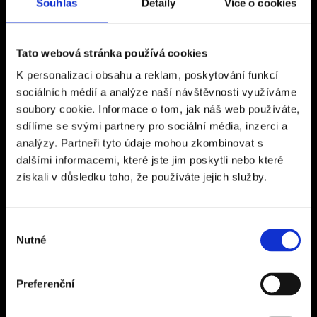
Kancelář Rakovník
Souhlas
Detaily
Více o cookies
Vysoká 267
26901, Rakovník
Tato webová stránka používá cookies
Otevírací doba: Po - Pá 9:00 - 16:00
K personalizaci obsahu a reklam, poskytování funkcí
Kancelář Praha
sociálních médií a analýze naší návštěvnosti využíváme
soubory cookie. Informace o tom, jak náš web používáte,
Ďáblická 118/63
sdílíme se svými partnery pro sociální média, inzerci a
182 00 Praha 8 – Ďáblice
analýzy. Partneři tyto údaje mohou zkombinovat s
Otevírací doba: Po - Pá 9:00 - 17:00
dalšími informacemi, které jste jim poskytli nebo které
získali v důsledku toho, že používáte jejich služby.
Sídlo společnosti
CZECH SPORT TRAVEL s.r.o.
Výběr
Nutné
Na Terase 145/5
souhlasu
182 00 Praha 8 – Ďáblice
IČ 24311197
Preferenční
DIČ CZ24311197