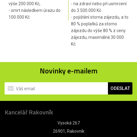
výše 200 000 Kč,
- na zdraví nebo při usmrcení
- smrt následkem úrazu do
do 3 500 000 Kč
100 000 Kč
- pojištění storna zájezdu, a to
80 % poplatků za storno
zájezdu do výše 80 % z ceny
zájezdu, maximálně 30 000
Kč
Novinky e-mailem
ODESLAT
Kancelář Rakovník
Vysoká 267
26901, Rakovník