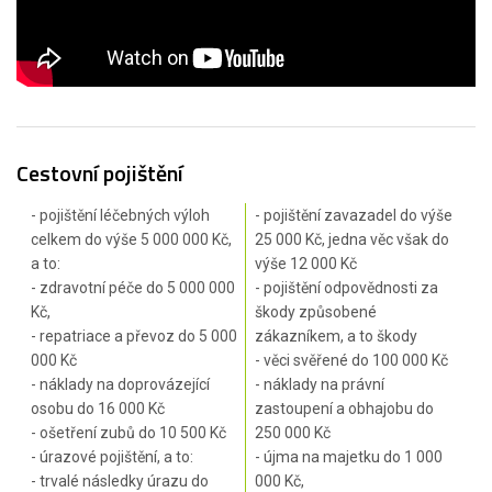
Cestovní pojištění
- pojištění léčebných výloh
- pojištění zavazadel do výše
celkem do výše 5 000 000 Kč,
25 000 Kč, jedna věc však do
a to:
výše 12 000 Kč
- zdravotní péče do 5 000 000
- pojištění odpovědnosti za
Kč,
škody způsobené
- repatriace a převoz do 5 000
zákazníkem, a to škody
000 Kč
- věci svěřené do 100 000 Kč
- náklady na doprovázející
- náklady na právní
osobu do 16 000 Kč
zastoupení a obhajobu do
- ošetření zubů do 10 500 Kč
250 000 Kč
- úrazové pojištění, a to:
- újma na majetku do 1 000
- trvalé následky úrazu do
000 Kč,