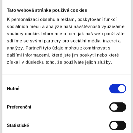
Package
Atlético
Ano
+1 930 Kč
Tato webová stránka používá cookies
Madrid -
K personalizaci obsahu a reklam, poskytování funkcí
Real
sociálních médií a analýze naší návštěvnosti využíváme
Madrid -
soubory cookie. Informace o tom, jak náš web používáte,
5.
sdílíme se svými partnery pro sociální média, inzerci a
kategorie
analýzy. Partneři tyto údaje mohou zkombinovat s
dalšími informacemi, které jste jim poskytli nebo které
Atlético
Ano
+4 010 Kč
získali v důsledku toho, že používáte jejich služby.
Madrid -
Real
Madrid -
Výběr
3.
Nutné
souhlasu
kategorie
(sezení
Preferenční
ve trojici)
Atlético
Ano
+7 170 Kč
Statistické
Madrid -