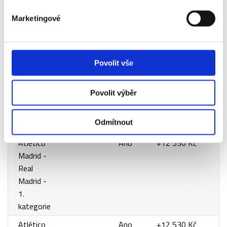
Real
Madrid -
Marketingové
2.
kategorie
Atlético
Ano
+7 170 Kč
Povolit vše
Madrid -
Real
Povolit výběr
Madrid -
4.
Odmítnout
kategorie
Atlético
Ano
+12 530 Kč
Madrid -
Real
Madrid -
1.
kategorie
Atlético
Ano
+12 530 Kč