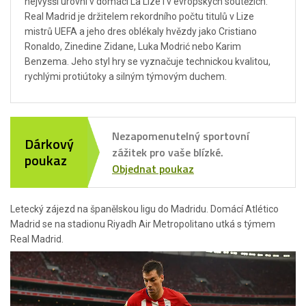
nejvyšší úrovni v domácí La Lize i v evropských soutěžích.
Real Madrid je držitelem rekordního počtu titulů v Lize
mistrů UEFA a jeho dres oblékaly hvězdy jako Cristiano
Ronaldo, Zinedine Zidane, Luka Modrić nebo Karim
Benzema. Jeho styl hry se vyznačuje technickou kvalitou,
rychlými protiútoky a silným týmovým duchem.
Nezapomenutelný sportovní
Dárkový
zážitek pro vaše blízké.
poukaz
Objednat poukaz
Letecký zájezd na španělskou ligu do Madridu. Domácí Atlético
Madrid se na stadionu Riyadh Air Metropolitano utká s týmem
Real Madrid.