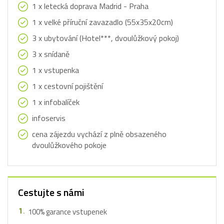
1 x letecká doprava Madrid - Praha
1 x velké příruční zavazadlo (55x35x20cm)
3 x ubytování (Hotel***, dvoulůžkový pokoj)
3 x snídaně
1 x vstupenka
1 x cestovní pojištění
1 x infobalíček
infoservis
cena zájezdu vychází z plně obsazeného
dvoulůžkového pokoje
Cestujte s námi
100% garance vstupenek