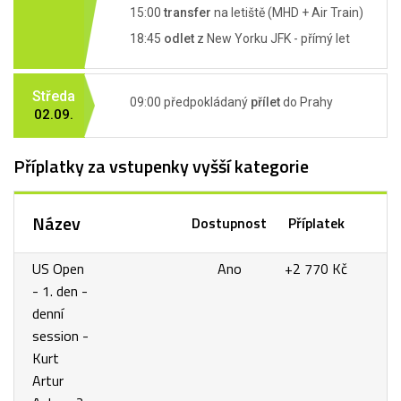
15:00
transfer
na letiště (MHD + Air Train)
18:45
odlet
z New Yorku JFK - přímý let
Středa
09:00 předpokládaný
přílet
do Prahy
02.09.
Příplatky za vstupenky vyšší kategorie
Název
Dostupnost
Příplatek
US Open
Ano
+2 770 Kč
- 1. den -
denní
session -
Kurt
Artur