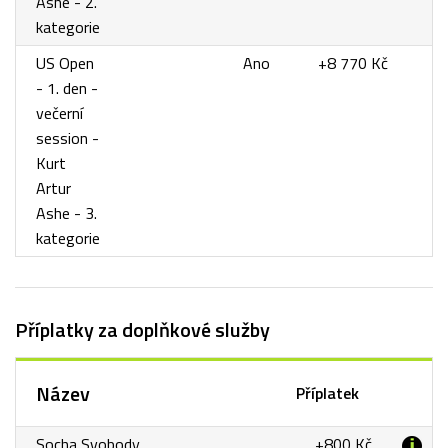
Ashe - 2.
kategorie
US Open
Ano
+8 770 Kč
- 1. den -
večerní
session -
Kurt
Artur
Ashe - 3.
kategorie
Příplatky za doplňkové služby
Název
Příplatek
Socha Svobody
+800 Kč