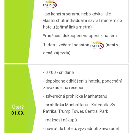
- po konci programu nebo kdykoli dle
vlastní chuti individuální návrat metrem do
hotelu (přímá linka metra)
*možnost dokoupení vstupenek na tenis:
1. den - večerní session
(není v
ceně zájezdu)
- 07:00 - snídaně
- dopoledne odhlášení z hotelu, ponechání
zavazadel na recepci
- závěrečná prohlídka Manhattanu
-
prohlídka
Manhattanu - Katedrála Sv.
Úterý
Patrika, Trump Tower, Central Park
01.09.
- možnost nákupů
- návrat do hotelu, vyzvednutí zavazadel