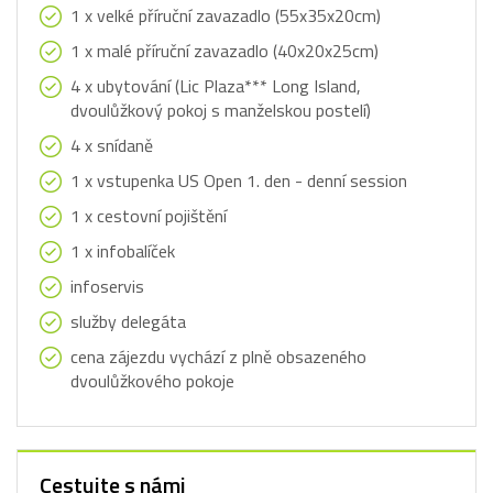
1 x velké příruční zavazadlo (55x35x20cm)
1 x malé příruční zavazadlo (40x20x25cm)
4 x ubytování (Lic Plaza*** Long Island,
dvoulůžkový pokoj s manželskou postelí)
4 x snídaně
1 x vstupenka US Open 1. den - denní session
1 x cestovní pojištění
1 x infobalíček
infoservis
služby delegáta
cena zájezdu vychází z plně obsazeného
dvoulůžkového pokoje
Cestujte s námi