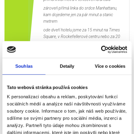
zároveň přímá linka do srdce Manhattanu,
kam dojedeme jen za pár minut a stanic
metrem
ode dveří hotelu jsme za 15 minut na Times
Square, v Rockefellerově centru nebo za 20
minut u Empire State Building
- volný program
Souhlas
Detaily
Více o cookies
07:00 - snídaně
08:30 -
prohlídka
Manhattanu (Hlavní
nádraží, Chrysler Building, Times Square,
Tato webová stránka používá cookies
OSN, Daily News)
K personalizaci obsahu a reklam, poskytování funkcí
12:00 - pro objednané vyhlídka z
sociálních médií a analýze naší návštěvnosti využíváme
mrakodrapu
Top of the Rock
(úchvatný
soubory cookie. Informace o tom, jak náš web používáte,
360° výhled na celý Manhattan)
Sobota
sdílíme se svými partnery pro sociální média, inzerci a
29.08.
13:30 - možnost atraktivní
analýzy. Partneři tyto údaje mohou zkombinovat s
prohlídky Námořního, leteckého a
dalšími informacemi, které jste jim poskytli nebo které