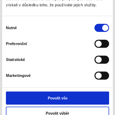
vesmírného muzea (zakoupení vstupenek
získali v důsledku toho, že používáte jejich služby.
na místě)
- odpočinek na hotelu / volný program
Výběr
- možnost návštěvy večerního Times
Nutné
souhlasu
Square
Preferenční
07:00 - snídaně
09:00 - pro objednané
výlet na Sochu
Svobody
, následně prohlídka Wall
Statistické
Street, památníku Světového obchodního
centra
Marketingové
- v odpoledních hodinách
Brooklynský
most
Neděle
- společný či individuální návrat do hotelu
30.08.
Povolit vše
*možnost dokoupení vstupenek na tenis:
0. den - denní session / 0. den - večerní
session
(není v ceně zájezdu)
Povolit výběr