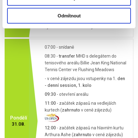
- denní session lze zakoupit a
plnohodnotně využít pouze, pokud se
Odmítnout
neúčastníte fakultativního společného
výletu na Sochu Svobody
07:00 - snídaně
08:30 -
transfer
MHD s delegátem do
tenisového areálu Billie Jean King National
Tennis Center ve Flushing Meadows
- v ceně zájezdu jsou vstupenky na 1
. den
- denní session, 1. kolo
09:30
- otevření areálu
11:00
- začátek zápasů na vedlejších
kurtech (
zahrnuto
v ceně zájezdu)
Pondělí
31.08.
12:00
- začátek zápasů na hlavním kurtu
Arthura Ashe (
zahrnuto
v ceně zájezdu)