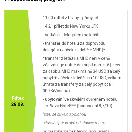
11:00
odlet
z Prahy - přimý let
14:21
přílet
do New Yorku JFK
- setkání s delegátem na letišti
-
transfer
do hotelu za doprovodu
delegáta (vláček z letiště + MHD)*
*transfer z letiště a MHD není v ceně
zájezdu - je nutné dokoupit namístě (ceny
za osobu: MHD maximálně 34 USD za celý
pobyt + vláček z letiště cca 10 USD, celkem
útrata za transfery za celý pobyt cca 1
000 Kč/osoba)
Pátek
-
ubytování
ve skvělém ověřeném hotelu
28.08.
Lic Plaza Hotel*** (hodnocení 8,7/10)
hotel se skvělou polohou
situován pár kroků od stanice metra
přímá linka metra k tenisovému areálu