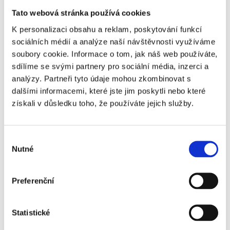
Tato webová stránka používá cookies
K personalizaci obsahu a reklam, poskytování funkcí
sociálních médií a analýze naší návštěvnosti využíváme
soubory cookie. Informace o tom, jak náš web používáte,
Často kladené otázky:
sdílíme se svými partnery pro sociální média, inzerci a
analýzy. Partneři tyto údaje mohou zkombinovat s
Je termín utkání finálně potvrzený?
dalšími informacemi, které jste jim poskytli nebo které
získali v důsledku toho, že používáte jejich služby.
Kdy obdržím své vstupenky?
Výběr
Jaké si mohu vzít oblečení?
Nutné
souhlasu
Když si koupím dvě vstupenky, budu mít místa vedle
Preferenční
sebe?
Jste schopni sehnat větší množství vstupenek?
Statistické