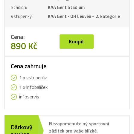
Stadion:
KAA Gent Stadium
Vstupenky:
KAA Gent - OH Leuven - 2. kategorie
Cena:
Koupit
890 Kč
Cena zahrnuje
1 x vstupenka
1 x infobalíček
infoservis
Nezapomenutelný sportovní
Dárkový
zážitek pro vaše blízké.