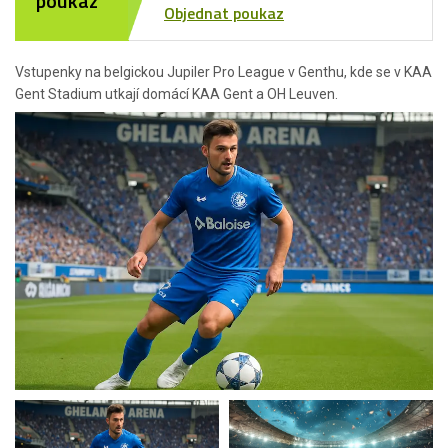
poukaz
Objednat poukaz
Vstupenky na belgickou Jupiler Pro League v Genthu, kde se v KAA
Gent Stadium utkají domácí KAA Gent a OH Leuven.