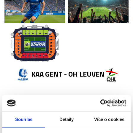
KAA GENT - OH LEUVEN
KAA Gent - popis vstupenek ↓
Souhlas
Detaily
Více o cookies
Vstupenka VIP Lounge obsahuje: