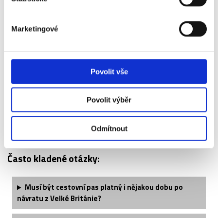
Crystal Palace - popis vstupenek ↓
Marketingové
Vstupenka 1. kategorie obsahuje:
Vstupenka VIP Executive Box obsahuje:
Povolit vše
Vstupenka VIP Lounge obsahuje:
Povolit výběr
Odmítnout
Často kladené otázky:
Musí být cestovní pas platný i nějakou dobu po
návratu z Velké Británie?