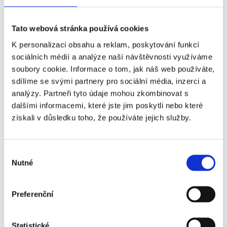
Název
Příplatek
Tato webová stránka používá cookies
K personalizaci obsahu a reklam, poskytování funkcí
Crystal Palace -
+0 Kč
sociálních médií a analýze naší návštěvnosti využíváme
Manchester City - 1.
soubory cookie. Informace o tom, jak náš web používáte,
kategorie
sdílíme se svými partnery pro sociální média, inzerci a
Crystal Palace -
+4 500 Kč
analýzy. Partneři tyto údaje mohou zkombinovat s
Manchester City - VIP
dalšími informacemi, které jste jim poskytli nebo které
Lounge
získali v důsledku toho, že používáte jejich služby.
Crystal Palace -
+6 540 Kč
Manchester City - VIP
Výběr
Executive Box
Nutné
souhlasu
Preferenční
Statistické