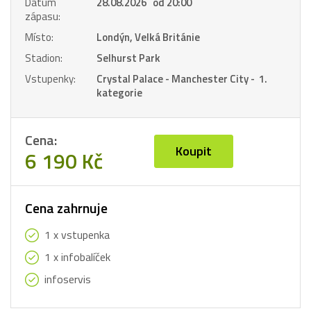
Datum
28.08.2026 od 20:00
zápasu:
Místo:
Londýn, Velká Británie
Stadion:
Selhurst Park
Vstupenky:
Crystal Palace - Manchester City - 1.
kategorie
Cena:
Koupit
6 190 Kč
Cena zahrnuje
1 x vstupenka
1 x infobalíček
infoservis