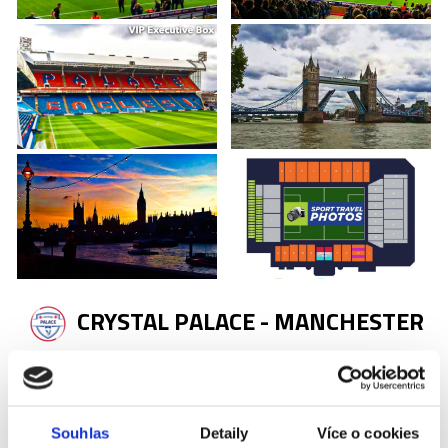
CRYSTAL PALACE - MANCHESTER
CITY
Příplatky za vstupenky vyšší kategorie
Souhlas
Detaily
Více o cookies