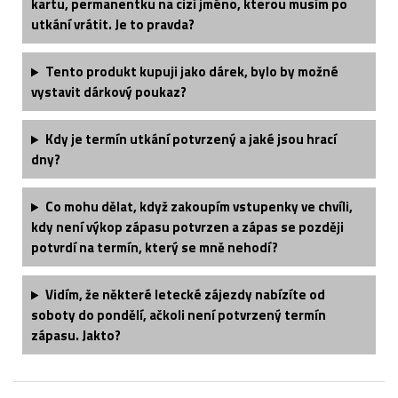
kartu, permanentku na cizí jméno, kterou musím po
utkání vrátit. Je to pravda?
Tento produkt kupuji jako dárek, bylo by možné
vystavit dárkový poukaz?
Kdy je termín utkání potvrzený a jaké jsou hrací
dny?
Co mohu dělat, když zakoupím vstupenky ve chvíli,
kdy není výkop zápasu potvrzen a zápas se později
potvrdí na termín, který se mně nehodí?
Vidím, že některé letecké zájezdy nabízíte od
soboty do pondělí, ačkoli není potvrzený termín
zápasu. Jakto?