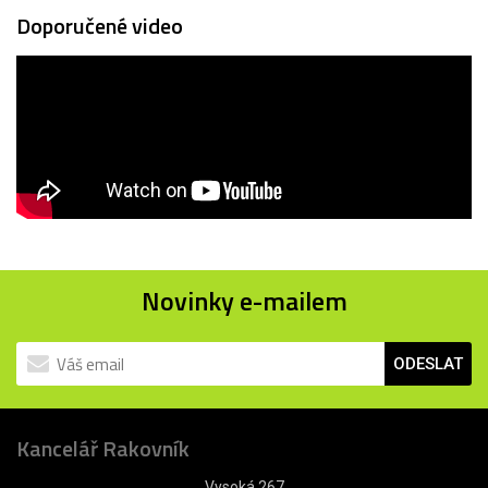
Doporučené video
Novinky e-mailem
ODESLAT
Kancelář Rakovník
Vysoká 267