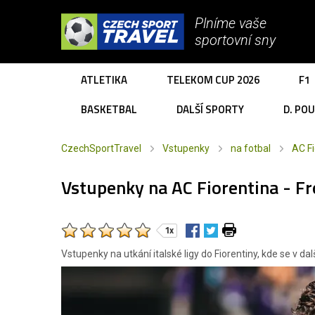
Plníme vaše
sportovní sny
ATLETIKA
TELEKOM CUP 2026
F1
BASKETBAL
DALŠÍ SPORTY
D. PO
CzechSportTravel
Vstupenky
na fotbal
AC Fi
Vstupenky na AC Fiorentina - F
1x
Vstupenky na utkání italské ligy do Fiorentiny, kde se v d