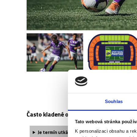
AC FIORENTINA 
Souhlas
Často kladené otázky:
Tato webová stránka použív
K personalizaci obsahu a re
Je termín utkání finálně potvrzený?