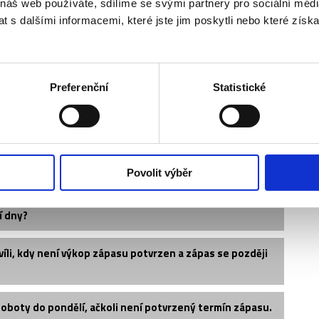
 náš web používáte, sdílíme se svými partnery pro sociální média
 s dalšími informacemi, které jste jim poskytli nebo které získa
Preferenční
Statistické
vedle sebe?
?
Povolit výběr
é vystavit dárkový poukaz?
í dny?
íli, kdy není výkop zápasu potvrzen a zápas se později
soboty do pondělí, ačkoli není potvrzený termín zápasu.