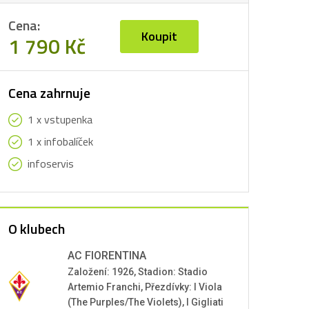
Cena:
Koupit
1 790 Kč
Cena zahrnuje
1 x vstupenka
1 x infobalíček
infoservis
O klubech
AC FIORENTINA
Založení: 1926, Stadion: Stadio
Artemio Franchi, Přezdívky: I Viola
(The Purples/The Violets), I Gigliati