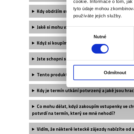
cookie. Informace o tom, jak
tyto údaje mohou zkombinovat
Kdy obdržím své vstupenky?
používáte jejich služby.
Jaké si mohu vzít oblečení?
Výběr
Nutné
souhlasu
Když si koupím dvě vstupenky, budu mít místa 
Jste schopni sehnat větší množství vstupenek
Odmítnout
Tento produkt kupuji jako dárek, bylo by možn
Kdy je termín utkání potvrzený a jaké jsou hrac
Co mohu dělat, když zakoupím vstupenky ve chv
potvrdí na termín, který se mně nehodí?
Vidím, že některé letecké zájezdy nabízíte od 