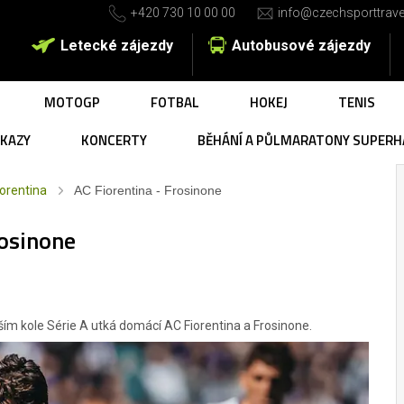
+420 730 10 00 00
info@czechsporttrave
Letecké zájezdy
Autobusové zájezdy
MOTOGP
FOTBAL
HOKEJ
TENIS
UKAZY
KONCERTY
BĚHÁNÍ A PŮLMARATONY SUPERH
orentina
AC Fiorentina - Frosinone
rosinone
alším kole Série A utká domácí AC Fiorentina a Frosinone.