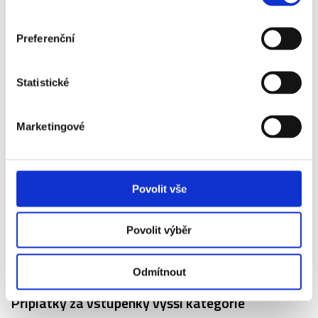
Preferenční
Statistické
Marketingové
Povolit vše
Povolit výběr
US OPEN - GRAND SLAM
Odmítnout
Příplatky za vstupenky vyšší kategorie