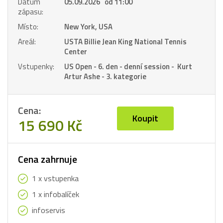
Datum
05.09.2026 od 11:00
zápasu:
Místo:
New York, USA
Areál:
USTA Billie Jean King National Tennis
Center
Vstupenky:
US Open - 6. den - denní session - Kurt
Artur Ashe - 3. kategorie
Cena:
Koupit
15 690 Kč
Cena zahrnuje
1 x vstupenka
1 x infobalíček
infoservis