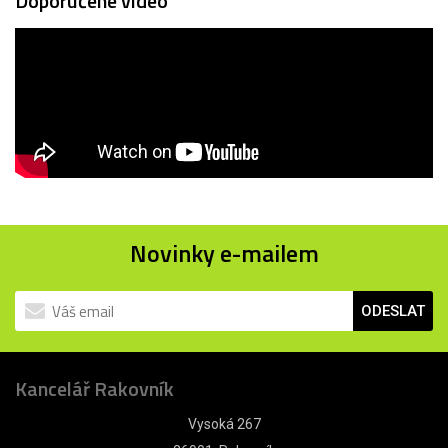
Doporučené video
Novinky e-mailem
ODESLAT
Kancelář Rakovník
Vysoká 267