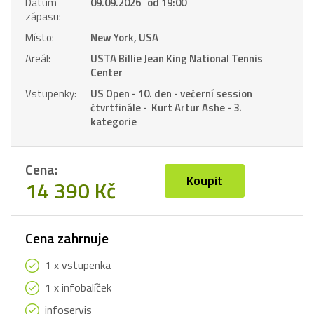
Datum
09.09.2026 od 19:00
zápasu:
Místo:
New York, USA
Areál:
USTA Billie Jean King National Tennis
Center
Vstupenky:
US Open - 10. den - večerní session
čtvrtfinále - Kurt Artur Ashe - 3.
kategorie
Cena:
Koupit
14 390 Kč
Cena zahrnuje
1 x vstupenka
1 x infobalíček
infoservis