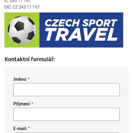
IČ: 243 11 197
DIČ: CZ 243 11 197
Kontaktní formulář:
Jméno:
*
Příjmení:
*
E-mail:
*