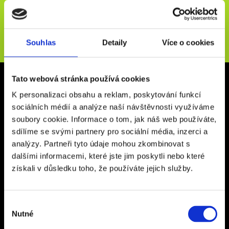
Novinky e-mailem
ODESLAT
Souhlas
Detaily
Více o cookies
Kancelář Rakovník
Tato webová stránka používá cookies
K personalizaci obsahu a reklam, poskytování funkcí
Vysoká 267
sociálních médií a analýze naší návštěvnosti využíváme
26901, Rakovník
soubory cookie. Informace o tom, jak náš web používáte,
Otevírací doba: Po - Pá 9:00 - 16:00
sdílíme se svými partnery pro sociální média, inzerci a
analýzy. Partneři tyto údaje mohou zkombinovat s
Kancelář Praha
dalšími informacemi, které jste jim poskytli nebo které
Ďáblická 118/63
získali v důsledku toho, že používáte jejich služby.
182 00 Praha 8 – Ďáblice
Otevírací doba: Po - Pá 9:00 - 17:00
Výběr
Nutné
souhlasu
Sídlo společnosti